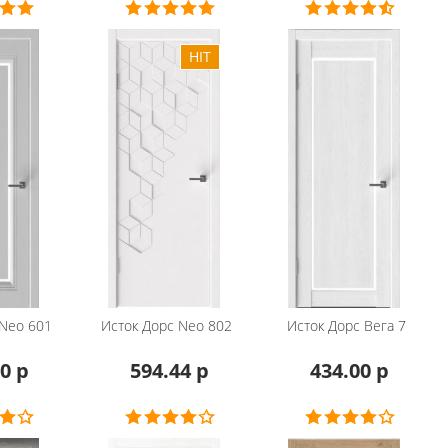
Neo 601
Исток Дорс
Neo 802
Исток Дорс
Вега 7
0 р
594.44 р
434.00 р