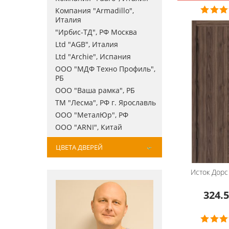
Компания "Armadillo",
Италия
"Ирбис-ТД", РФ Москва
Ltd "AGB", Италия
Ltd "Archie", Испания
ООО "МДФ Техно Профиль",
РБ
ООО "Ваша рамка", РБ
ТМ "Лесма", РФ г. Ярославль
ООО "МеталЮр", РФ
ООО "ARNI", Китай
ЦВЕТА ДВЕРЕЙ
Исток Дорс
324.5