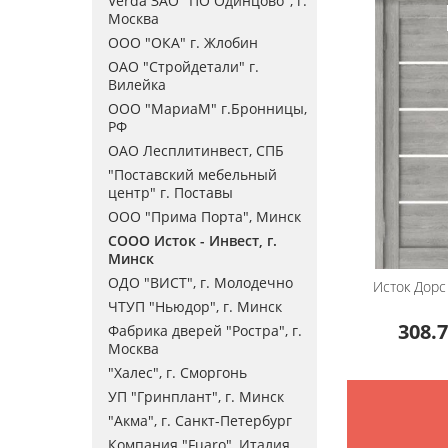
Verda ЗАО "ПО Одинцово", г.
Москва
ООО "ОКА" г. Жлобин
ОАО "Стройдетали" г.
Вилейка
ООО "МариаМ" г.Бронницы,
РФ
ОАО Лесплитинвест, СПБ
"Поставский мебельный
центр" г. Поставы
ООО "Прима Порта", Минск
СООО Исток - Инвест, г.
Минск
ОДО "ВИСТ", г. Молодечно
Исток Дорс
ЧТУП "Ньюдор", г. Минск
308.7
Фабрика дверей "Ростра", г.
Москва
"Халес", г. Сморгонь
УП "Гринплант", г. Минск
"Акма", г. Санкт-Петербург
Компания "Fuaro", Италия