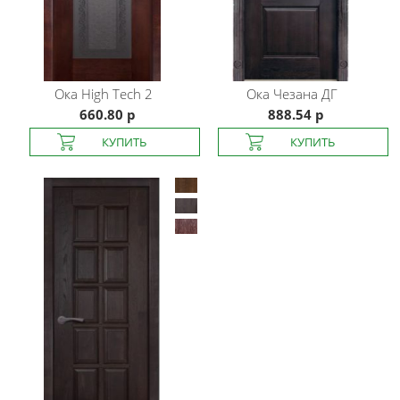
Ока
High Tech 2
Ока
Чезана ДГ
660.80 р
888.54 р