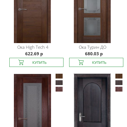
Ока
High Tech 4
Ока
Турин ДО
622.69 р
680.03 р