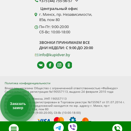
+375 (44) 755-56-57
Центральный офис
г. Минск, пр. Независимости,
85в, пом 80
Пн-Пт: 9:00-20:00
Сб-Вс: 10:00-18:00
ЗВОНКИ ПРИНИМАЕМ ВСЕ
ДНИ НЕДЕЛИ: С 9:00 ДО 20:00
info@kupidver.by
Политика конфиденциальности
Владелец магазина Общество с ограниченной ответственностью «Файнкурс»
Свидетельство о регистрации №190557113, выдано 24 февраля 2010 года
Администрацией
Заводского р-на г. Минска, УНП 190557113
Интернет-магазин зарегистрирован в Торговом реестре №155967 от 01.07.2014 г.
Заказать
Книга замечаний и предложений находится по юр. адресу г. Минск, пр-т
замер
Независимости, д. 85в, пом 80
Режим работы Пн-Пт (9:00-20:00), Сб-Вс (10:00-18:00)