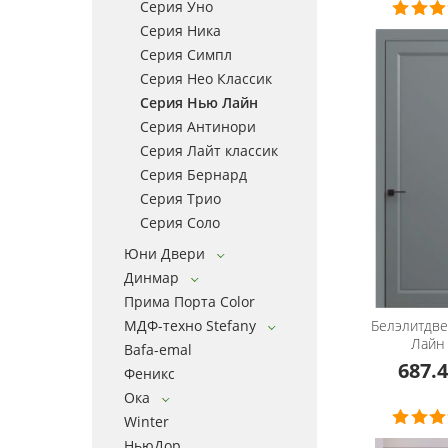
Серия Уно
Серия Ника
Серия Симпл
Серия Нео Классик
Серия Нью Лайн
Серия Антинори
Серия Лайт классик
Серия Бернард
Серия Трио
Серия Соло
Юни Двери
Динмар
Прима Порта Color
МДФ-техно Stefany
Белэлитдв
Лайн
Bafa-emal
687.4
Феникс
Ока
Winter
НьюДор