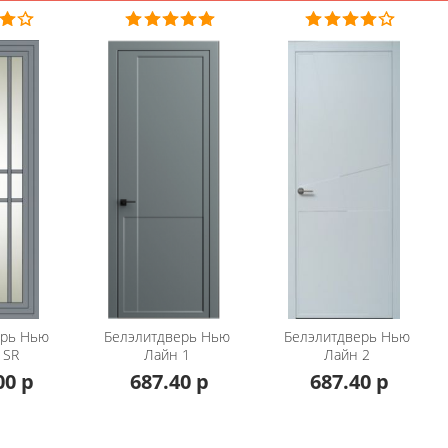
ерь
Нью
Белэлитдверь
Нью
Белэлитдверь
Нью
 SR
Лайн 1
Лайн 2
00 р
687.40 р
687.40 р