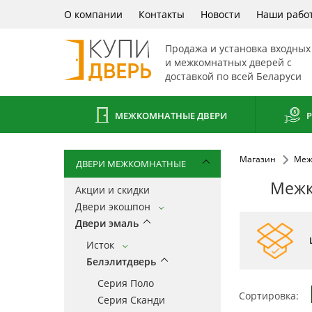
О компании
Контакты
Новости
Наши рабо
Продажа и установка входных
и межкомнатных дверей с
доставкой по всей Беларуси
МЕЖКОМНАТНЫЕ ДВЕРИ
Р
Магазин
Меж
ДВЕРИ МЕЖКОМНАТНЫЕ
Межк
Акции и скидки
Двери экошпон
Двери эмаль
Исток
Белэлитдверь
Серия Поло
Сортировка:
Серия Сканди