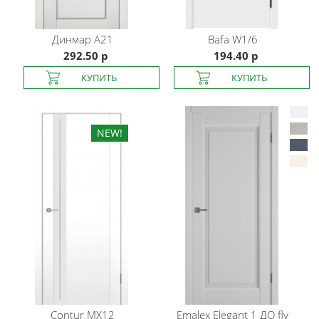
Динмар
A21
Bafa
W1/6
292.50 р
194.40 р
Contur
MX12
Emalex
Elegant 1 ДО fly