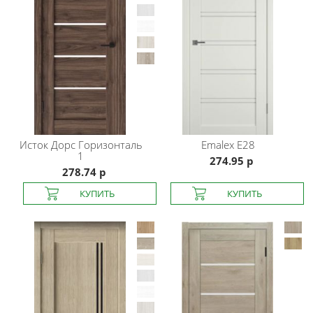
Исток Дорс
Горизонталь
Emalex
E28
1
274.95 р
278.74 р