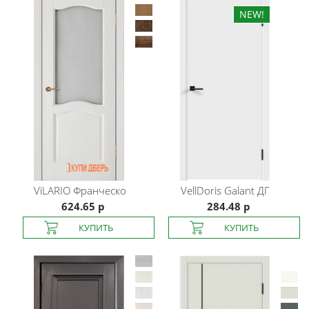
ViLARIO
Франческо
VellDoris
Galant ДГ
624.65 р
284.48 р