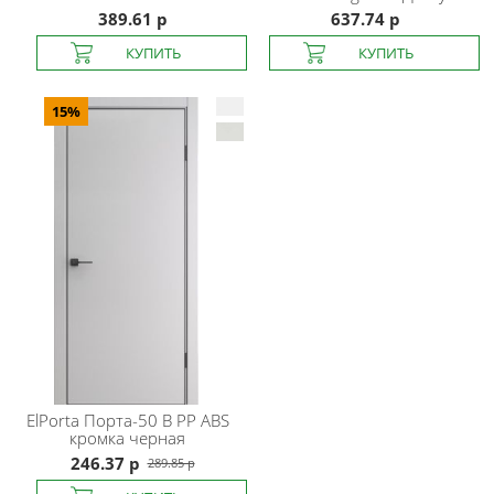
389.61 р
637.74 р
15%
ElPorta
Порта-50 B PP ABS
кромка черная
246.37 р
289.85 р