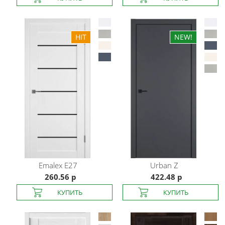
Emalex
E27
Urban
Z
260.56 р
422.48 р