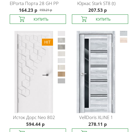
ElPorta
Порта 28 GH PP
Юркас
Stark ST8 (t)
164.23 р
207.53 р
193.21 р
Исток Дорс
Neo 802
VellDoris
XLINE 1
594.44 р
278.11 р