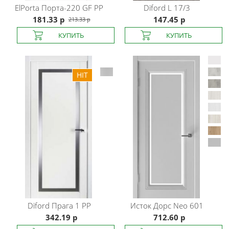
ElPorta
Порта-220 GF PP
Diford
L 17/3
181.33 р
147.45 р
213.33 р
Diford
Прага 1 РР
Исток Дорс
Neo 601
342.19 р
712.60 р