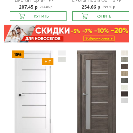
ElPorta
Порта-1 PP
ElPorta
Порта-50.1 B PP
207.45 р
254.66 р
244.06 р
299.60 р
15%