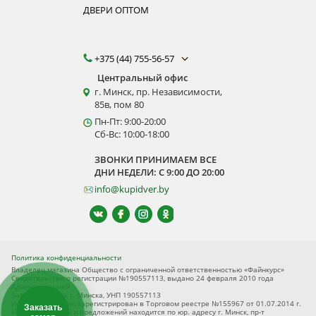
ДВЕРИ ОПТОМ
+375 (44) 755-56-57
Центральный офис
г. Минск, пр. Независимости,
85в, пом 80
Пн-Пт: 9:00-20:00
Сб-Вс: 10:00-18:00
ЗВОНКИ ПРИНИМАЕМ ВСЕ
ДНИ НЕДЕЛИ: С 9:00 ДО 20:00
info@kupidver.by
Политика конфиденциальности
Владелец магазина Общество с ограниченной ответственностью «Файнкурс»
Свидетельство о регистрации №190557113, выдано 24 февраля 2010 года
Администрацией
Заводского р-на г. Минска, УНП 190557113
Интернет-магазин зарегистрирован в Торговом реестре №155967 от 01.07.2014 г.
Заказать
Книга замечаний и предложений находится по юр. адресу г. Минск, пр-т