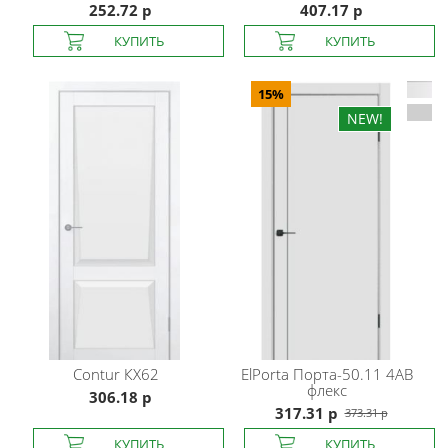
252.72 р
407.17 р
15%
Contur
КХ62
ElPorta
Порта-50.11 4AB
флекс
306.18 р
317.31 р
373.31 р