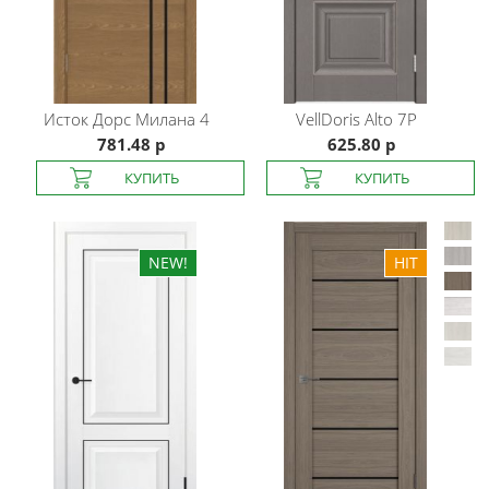
Исток Дорс
Милана 4
VellDoris
Alto 7P
781.48 р
625.80 р