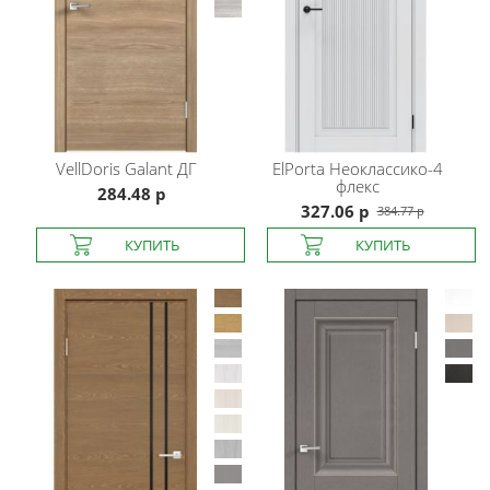
VellDoris
Galant ДГ
ElPorta
Неоклассико-4
флекс
284.48 р
327.06 р
384.77 р