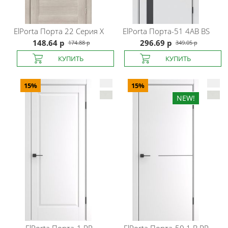
ElPorta
Порта 22 Серия X
ElPorta
Порта-51 4AB BS
148.64 р
296.69 р
174.88 р
349.05 р
15%
15%