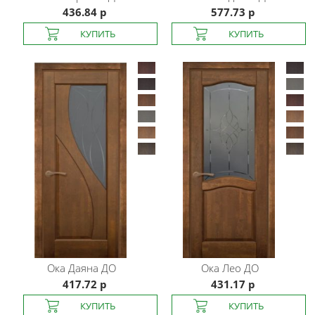
436.84 р
577.73 р
Ока
Даяна ДО
Ока
Лео ДО
417.72 р
431.17 р