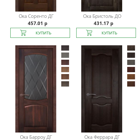
Ока
Соренто ДГ
Ока
Бристоль ДО
457.01 р
431.17 р
Ока
Барроу ДГ
Ока
Феррара ДГ