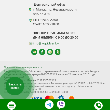
Центральный офис
г. Минск, пр. Независимости,
85в, пом 80
Пн-Пт: 9:00-20:00
Сб-Вс: 10:00-18:00
ЗВОНКИ ПРИНИМАЕМ ВСЕ
ДНИ НЕДЕЛИ: С 9:00 ДО 20:00
info@kupidver.by
Политика конфиденциальности
Владелец магазина Общество с ограниченной ответственностью «Файнкурс»
Свидетельство о регистрации №190557113, выдано 24 февраля 2010 года
Администрацией
Заводского р-на г. Минска, УНП 190557113
Интернет-магазин зарегистрирован в Торговом реестре №155967 от 01.07.2014 г.
Заказать
Книга замечаний и предложений находится по юр. адресу г. Минск, пр-т
замер
Независимости, д. 85в, пом 80
Режим работы Пн-Пт (9:00-20:00), Сб-Вс (10:00-18:00)