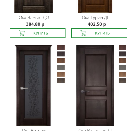
Ока
Элегия ДО
Ока
Турин ДГ
384.80 р
402.50 р
Ока
Витраж
Ока
Валенсия ДГ