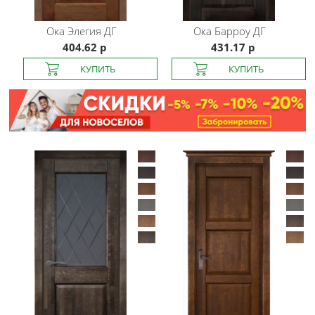
Ока
Элегия ДГ
Ока
Барроу ДГ
404.62 р
431.17 р