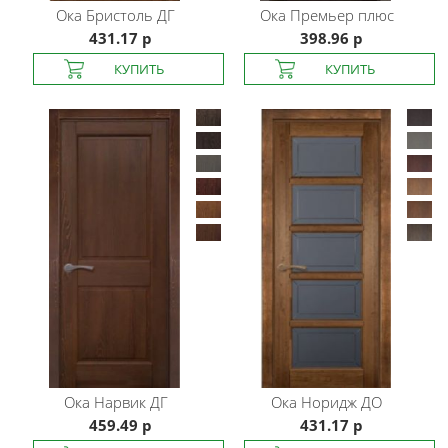
Ока
Бристоль ДГ
Ока
Премьер плюс
431.17 р
398.96 р
Ока
Нарвик ДГ
Ока
Норидж ДО
459.49 р
431.17 р