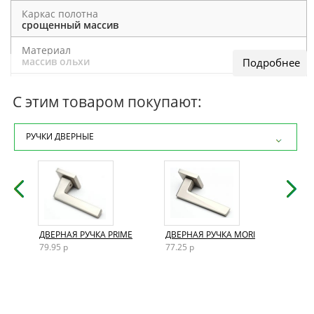
Каркас полотна
срощенный массив
Материал
массив ольхи
Отделка полотна
тонированный
С этим товаром покупают:
Толщина полотна
40 мм
РУЧКИ ДВЕРНЫЕ
Внутреннее заполнение
массив
Кромка
отсутствует
Размеры двери
AND
ДВЕРНАЯ РУЧКА PRIME
ДВЕРНАЯ РУЧКА MORI
ДВЕР
200×60 / 200×70 / 200×80 / 200×90
79.95 р
77.25 р
72.15
Конструкция
царговая
Способ открывания