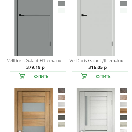
VellDoris
Galant H1 emalux
VellDoris
Galant ДГ emalux
379.19 р
316.05 р