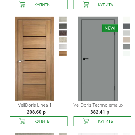
VellDoris
Linea 1
VellDoris
Techno emalux
208.60 р
382.41 р