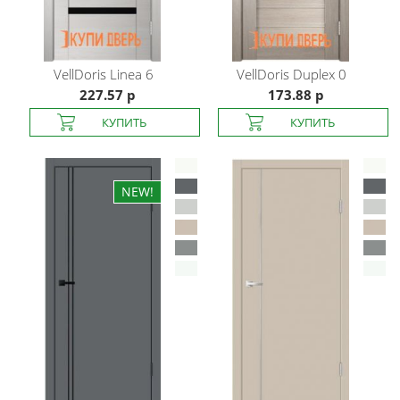
VellDoris
Linea 6
VellDoris
Duplex 0
227.57 р
173.88 р