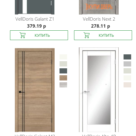
VellDoris
Galant Z1
VellDoris
Next 2
379.19 р
278.11 р