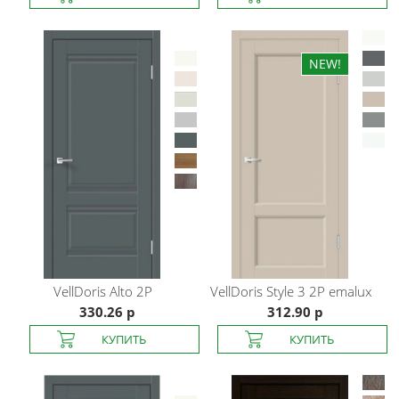
VellDoris
Alto 2P
VellDoris
Style 3 2P emalux
330.26 р
312.90 р