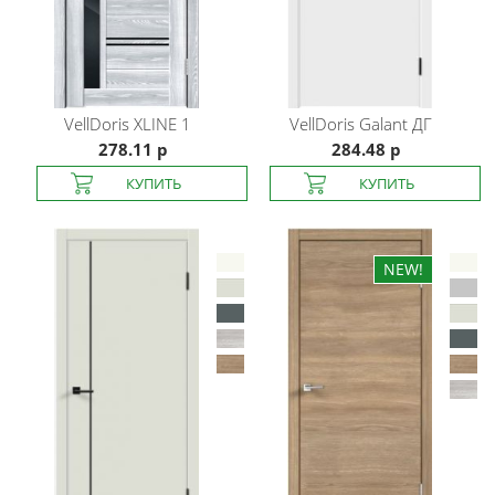
VellDoris
XLINE 1
VellDoris
Galant ДГ
278.11 р
284.48 р