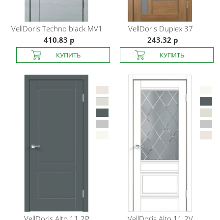
VellDoris
Techno black MV1
VellDoris
Duplex 37
410.83 р
243.32 р
VellDoris
Alto 11 2P
VellDoris
Alto 11 2V