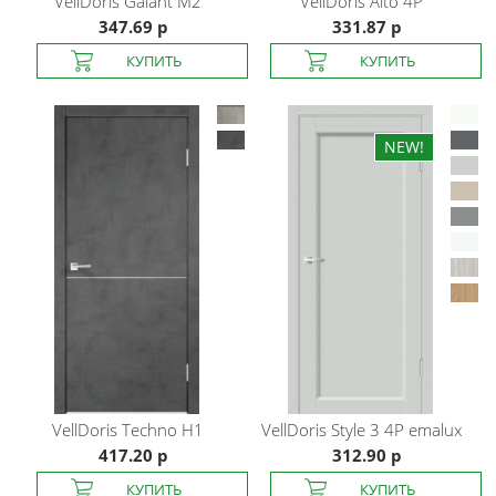
VellDoris
Galant M2
VellDoris
Alto 4P
347.69 р
331.87 р
VellDoris
Techno H1
VellDoris
Style 3 4P emalux
417.20 р
312.90 р