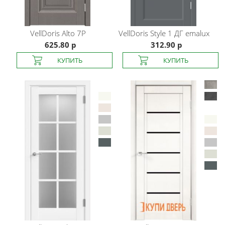
VellDoris
Alto 7P
VellDoris
Style 1 ДГ emalux
625.80 р
312.90 р