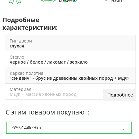
БЕЛАРУСИ
РАСЧЕТ
Подробные
характеристики:
Тип двери
глухая
Стекло
черное / белое / лакомат / зеркало
Каркас полотна
"сэндвич" - брус из древесины хвойных пород + МДФ
Материал
МДФ + массив хвойных пород
Отделка полотна
экошпон эмалит / экошпон
С этим товаром покупают:
Толщина полотна
38 мм
РУЧКИ ДВЕРНЫЕ
Внутреннее заполнение