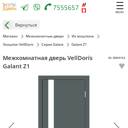
7555657
МЕНЮ
Вернуться
Магазин
Межкомнатные двери
Из экошпона
Экошпон VellDoris
Серия Galant
Galant Z1
Межкомнатная дверь VellDoris
ID: D069153
♥
Galant Z1