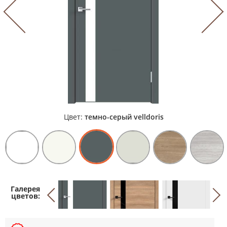
Цвет:
темно-серый velldoris