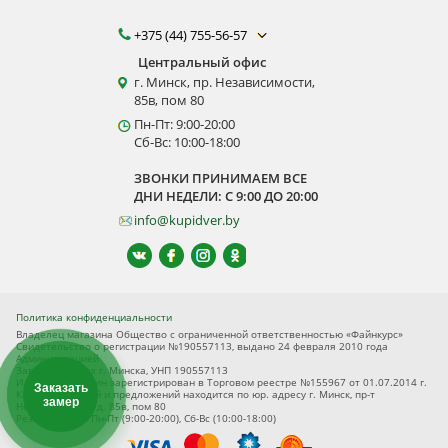
+375 (44) 755-56-57
Центральный офис
г. Минск, пр. Независимости,
85в, пом 80
Пн-Пт: 9:00-20:00
Сб-Вс: 10:00-18:00
ЗВОНКИ ПРИНИМАЕМ ВСЕ
ДНИ НЕДЕЛИ: С 9:00 ДО 20:00
info@kupidver.by
Политика конфиденциальности
Владелец магазина Общество с ограниченной ответственностью «Файнкурс»
Свидетельство о регистрации №190557113, выдано 24 февраля 2010 года
Администрацией
Заводского р-на г. Минска, УНП 190557113
Интернет-магазин зарегистрирован в Торговом реестре №155967 от 01.07.2014 г.
Заказать
Книга замечаний и предложений находится по юр. адресу г. Минск, пр-т
замер
Независимости, д. 85в, пом 80
Режим работы Пн-Пт (9:00-20:00), Сб-Вс (10:00-18:00)