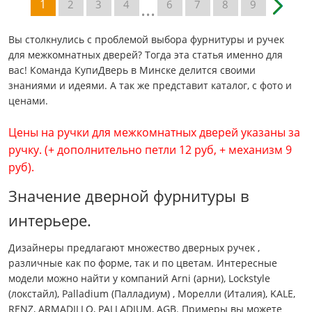
...
1
2
3
4
6
7
8
9
Вы столкнулись с проблемой выбора фурнитуры и ручек
для межкомнатных дверей? Тогда эта статья именно для
вас! Команда КупиДверь в Минске делится своими
знаниями и идеями. А так же представит каталог, с фото и
ценами.
Цены на ручки для межкомнатных дверей указаны за
ручку. (+ дополнительно петли 12 руб, + механизм 9
руб).
Значение дверной фурнитуры в
интерьере.
Дизайнеры предлагают множество дверных ручек ,
различные как по форме, так и по цветам. Интересные
модели можно найти у компаний Arni (арни), Lockstyle
(локстайл), Palladium (Палладиум) , Морелли (Италия), KALE,
RENZ, ARMADILLO, PALLADIUM, AGB. Примеры вы можете