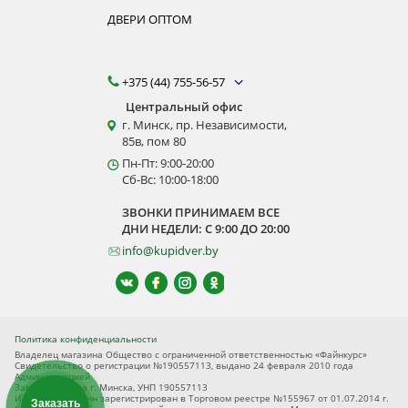
ДВЕРИ ОПТОМ
+375 (44) 755-56-57
Центральный офис
г. Минск, пр. Независимости,
85в, пом 80
Пн-Пт: 9:00-20:00
Сб-Вс: 10:00-18:00
ЗВОНКИ ПРИНИМАЕМ ВСЕ
ДНИ НЕДЕЛИ: С 9:00 ДО 20:00
info@kupidver.by
Политика конфиденциальности
Владелец магазина Общество с ограниченной ответственностью «Файнкурс»
Свидетельство о регистрации №190557113, выдано 24 февраля 2010 года
Администрацией
Заводского р-на г. Минска, УНП 190557113
Интернет-магазин зарегистрирован в Торговом реестре №155967 от 01.07.2014 г.
Заказать