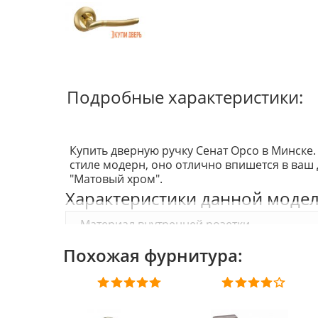
Подробные характеристики:
Купить дверную ручку Сенат Орсо в Минске. 
стиле модерн, оно отлично впишется в ваш д
"Матовый хром".
Характеристики данной модел
Материал внутренней розетки
Тип
Похожая фурнитура:
Материал
Покрытие