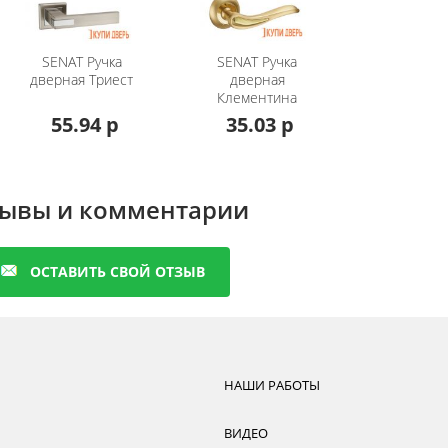
Матовое золото/Золото глянцевое, Хром
матовый/Глянцевый хром
SENAT
Ручка
SENAT
Ручка
Стяжки, саморезы
дверная Триест
дверная
Клементина
а
30-60 мм
55.94 р
35.03 р
ете вернуться в раздел каталога
ручки и фурнитура для
ывы и комментарии
ОСТАВИТЬ СВОЙ ОТЗЫВ
НАШИ РАБОТЫ
ВИДЕО