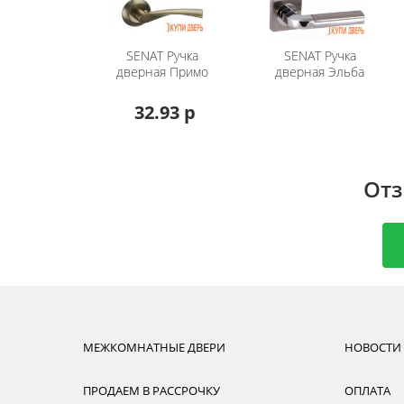
Цвет
SENAT
Ручка
SENAT
Ручка
Тип крепежа
дверная Примо
дверная Эльба
Рекомендуемая толщина дверного полотн
32.93 р
Если вам не понравилась данная ручка, мож
межкомнатных дверей
.
Отз
МЕЖКОМНАТНЫЕ ДВЕРИ
НОВОСТИ
ПРОДАЕМ В РАССРОЧКУ
ОПЛАТА