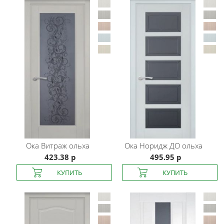
Ока
Витраж ольха
Ока
Норидж ДО ольха
423.38 р
495.95 р