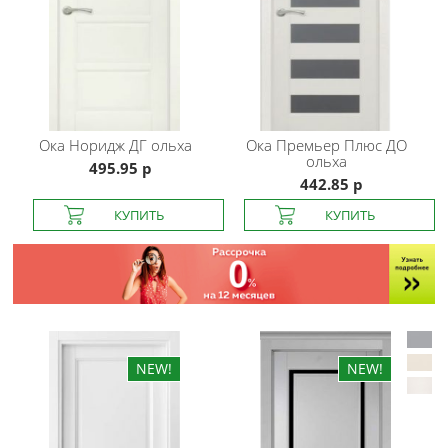
Ока
Норидж ДГ ольха
Ока
Премьер Плюс ДО
ольха
495.95 р
442.85 р