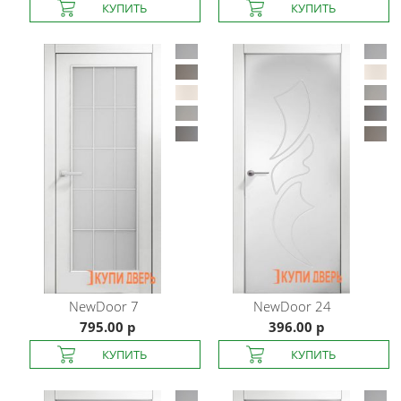
NewDoor
7
NewDoor
24
795.00 р
396.00 р