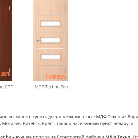
no
ДПГ
MDF-Techno
Рио
ине вы можете купить двери межкомнатные МДФ Техно из Борисо
, Могилев, Витебск, Брест. Любой населенный пункт Беларуси.
er.by
– лучшая продукция Борисовской фабрики
МДФ Техно
. О