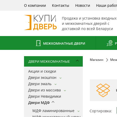
О компании
Контакты
Новости
Наши рабо
Продажа и установка входных
и межкомнатных дверей с
доставкой по всей Беларуси
МЕЖКОМНАТНЫЕ ДВЕРИ
Р
Магазин
Меж
ДВЕРИ МЕЖКОМНАТНЫЕ
Акции и скидки
Двери экошпон
Двери эмаль
Двери из массива
Двери Невидимки
Двери МДФ
МДФ ламинированные
Сортировка:
МДФ искусственный шпон