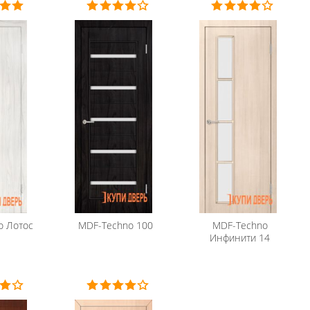
o
Лотос
MDF-Techno
100
MDF-Techno
Инфинити 14