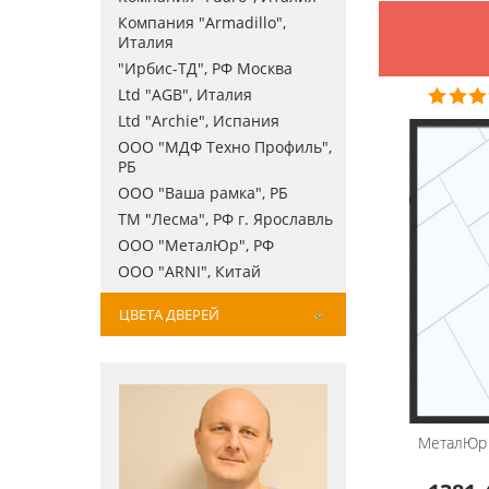
Компания "Armadillo",
Италия
"Ирбис-ТД", РФ Москва
Ltd "AGB", Италия
Ltd "Archie", Испания
ООО "МДФ Техно Профиль",
РБ
ООО "Ваша рамка", РБ
ТМ "Лесма", РФ г. Ярославль
ООО "МеталЮр", РФ
ООО "ARNI", Китай
ЦВЕТА ДВЕРЕЙ
МеталЮр