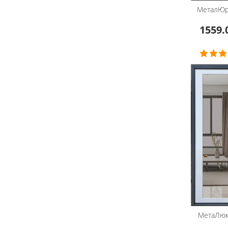
МеталЮ
1559.
МетаЛюк