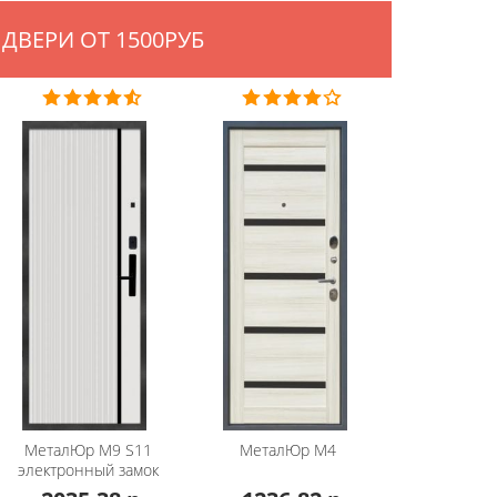
ДВЕРИ ОТ 1500РУБ
МеталЮр
М9 S11
МеталЮр
М4
электронный замок