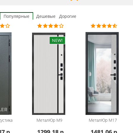
Популярные
Дешевые
Дорогие
устика
МеталЮр
М9
МеталЮр
М17
37 р
1299.18 р
1481.06 р