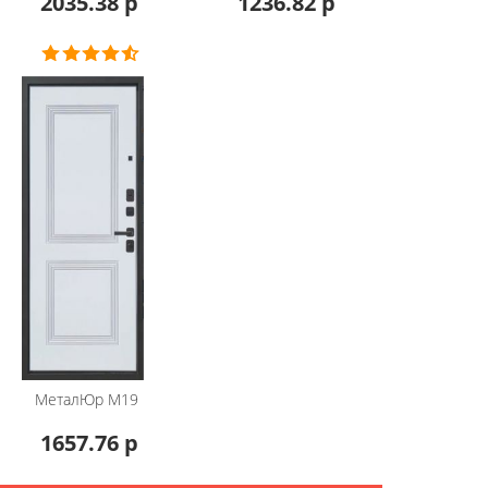
2035.38 р
1236.82 р
МеталЮр
М19
1657.76 р