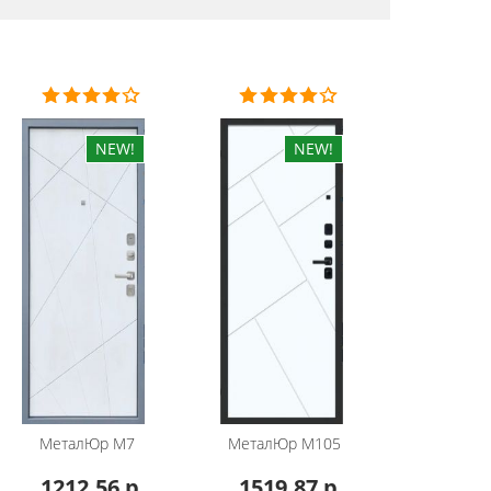
МеталЮр
М7
МеталЮр
М105
1212.56 р
1519.87 р