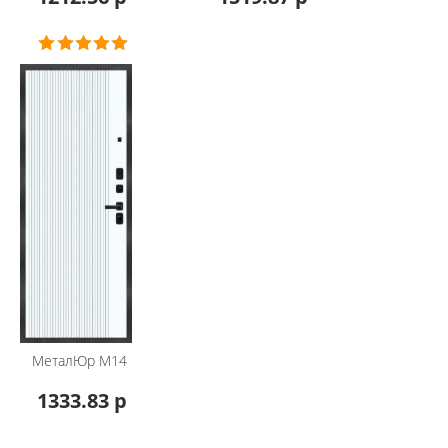
МеталЮр
М14
1333.83 р