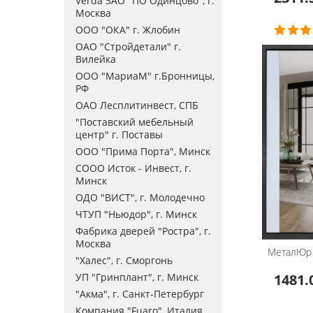
Verda ЗАО "ПО Одинцово", г.
Москва
ООО "ОКА" г. Жлобин
ОАО "Стройдетали" г.
Вилейка
ООО "МариаМ" г.Бронницы,
РФ
ОАО Лесплитинвест, СПБ
"Поставский мебельный
центр" г. Поставы
ООО "Прима Порта", Минск
СООО Исток - Инвест, г.
Минск
ОДО "ВИСТ", г. Молодечно
ЧТУП "Ньюдор", г. Минск
Фабрика дверей "Ростра", г.
Москва
МеталЮр
"Халес", г. Сморгонь
УП "Гринплант", г. Минск
1481.
"Акма", г. Санкт-Петербург
Компания "Fuaro", Италия