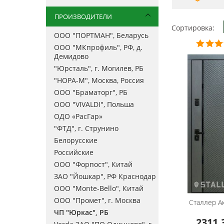
ПРОИЗВОДИТЕЛИ
Сортировка:
ООО "ПОРТМАН", Беларусь
ООО "МКпрофиль", РФ, д.
Демидово
"Юрсталь", г. Могилев, РБ
"НОРА-М", Москва, Россия
ООО "Браматорг", РБ
ООО "VIVALDI", Польша
ОДО «РасГар»
"ФТД", г. Струнино
Белорусские
Российские
ООО "Форпост", Китай
ЗАО "Йошкар", РФ Краснодар
ООО "Monte-Bello", Китай
ООО "Промет", г. Москва
Сталлер
Ак
ЧП "Юркас", РБ
2311.