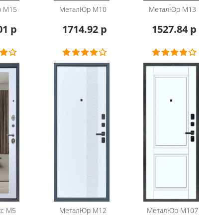
р
М15
МеталЮр
М10
МеталЮр
М13
01 р
1714.92 р
1527.84 р
с
М5
МеталЮр
М12
МеталЮр
М107