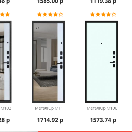
46 р
1585.00 р
1119.38 р
М102
МеталЮр
М11
МеталЮр
М106
28 р
1714.92 р
1573.74 р