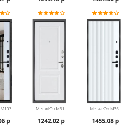
М103
МеталЮр
М31
МеталЮр
М36
06 р
1242.02 р
1455.08 р