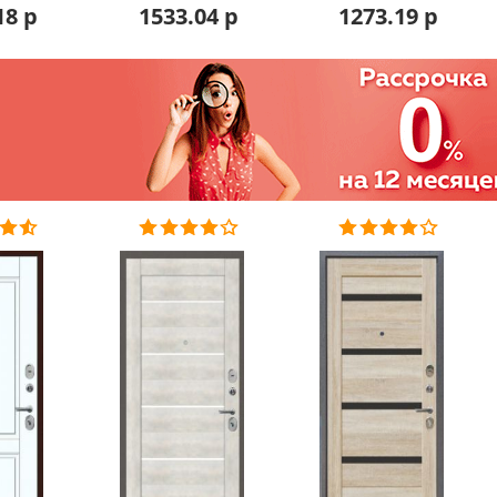
18 р
1533.04 р
1273.19 р