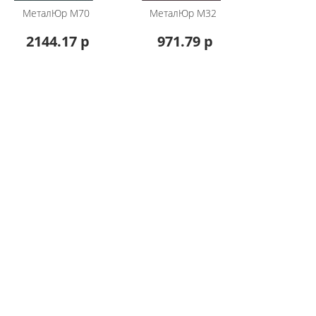
МеталЮр
М70
МеталЮр
М32
2144.17 р
971.79 р