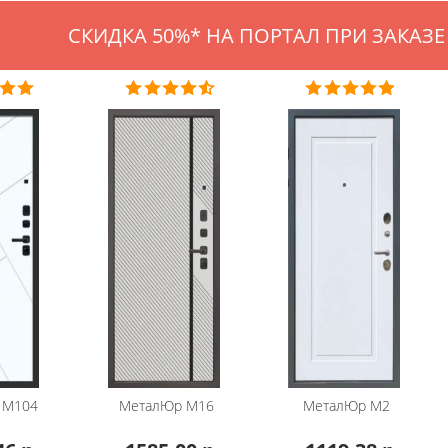
СКИДКА 50%* НА ПОРТАЛ ПРИ ЗАКАЗЕ 
М104
МеталЮр
М16
МеталЮр
М2