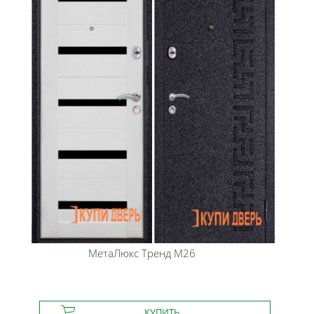
МетаЛюкс
Тренд М26