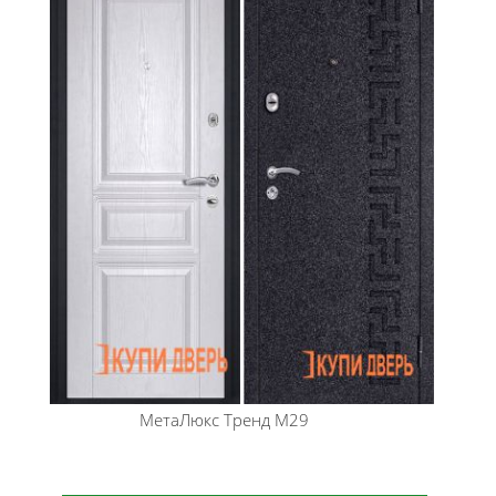
МетаЛюкс
Тренд М29