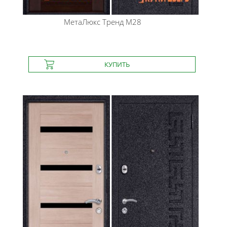
МетаЛюкс
Тренд М28