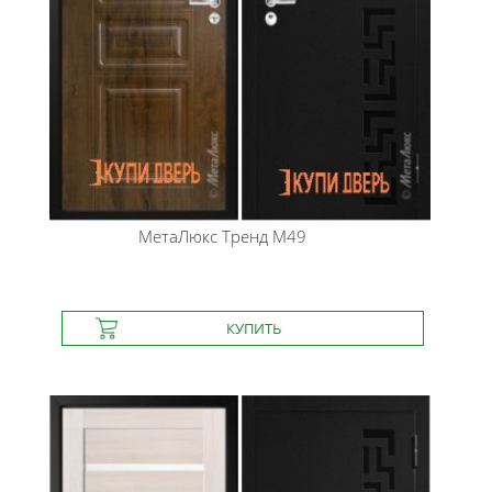
МетаЛюкс
Тренд М49