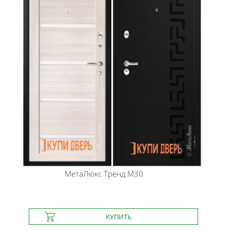
МетаЛюкс
Тренд М30