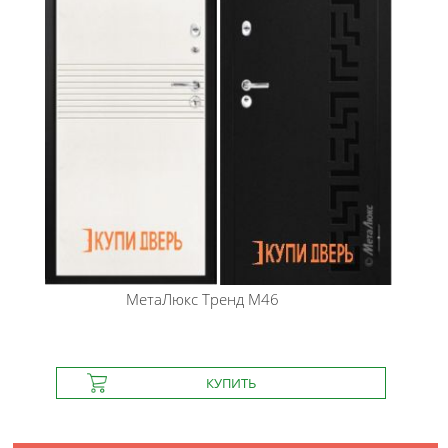
МетаЛюкс
Тренд М46