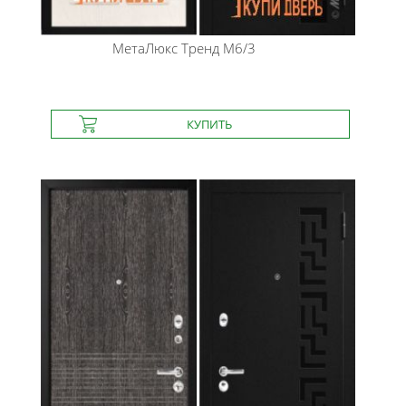
МетаЛюкс
Тренд М6/3