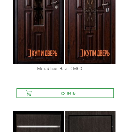
МетаЛюкс
Элит СМ60