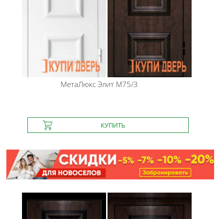
МетаЛюкс
Элит М75/3