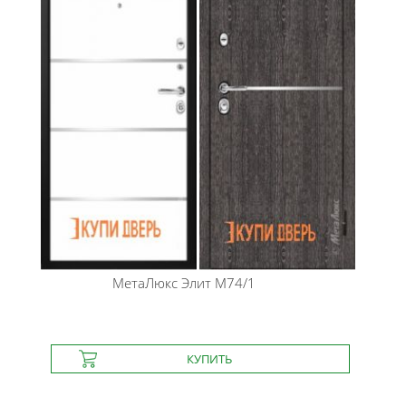
МетаЛюкс
Элит М74/1