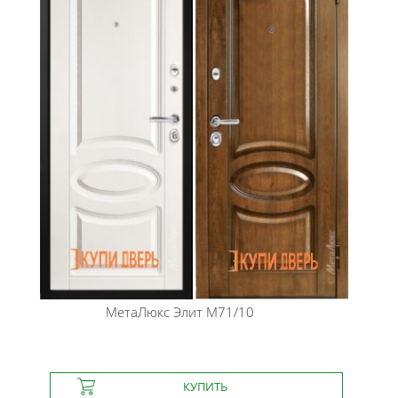
МетаЛюкс
Элит М71/10