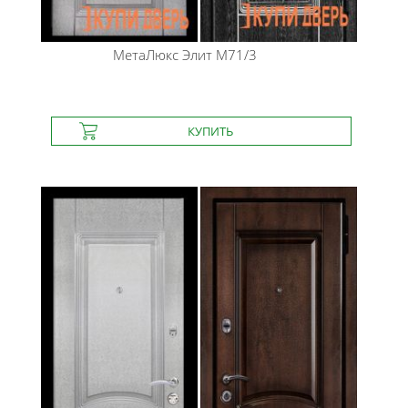
МетаЛюкс
Элит М71/3