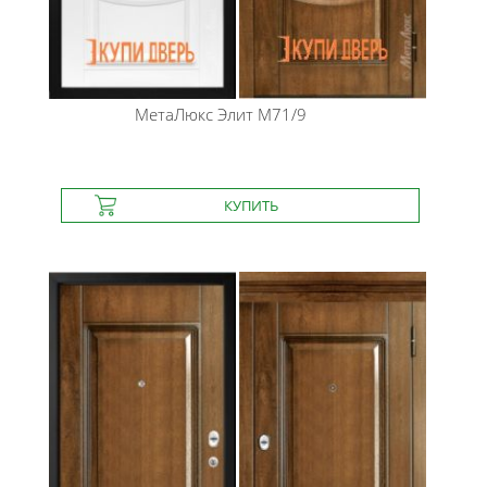
МетаЛюкс
Элит М71/9