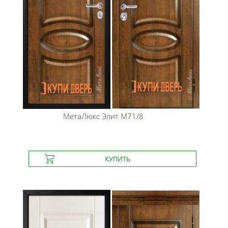
МетаЛюкс
Элит М71/8