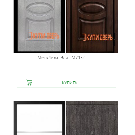
МетаЛюкс
Элит М71/2