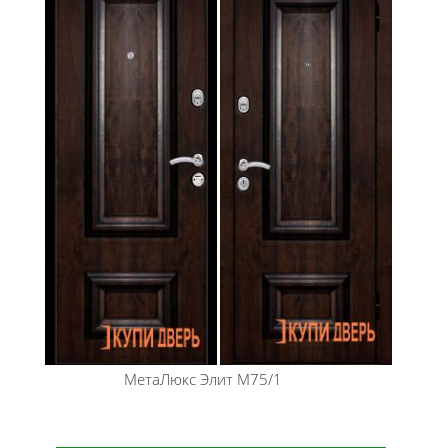
МетаЛюкс
Элит М75/1