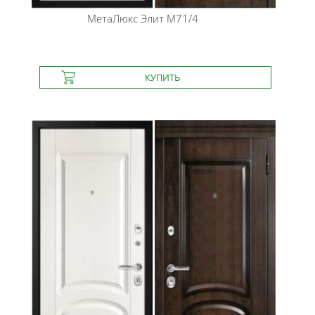
МетаЛюкс
Элит М71/4