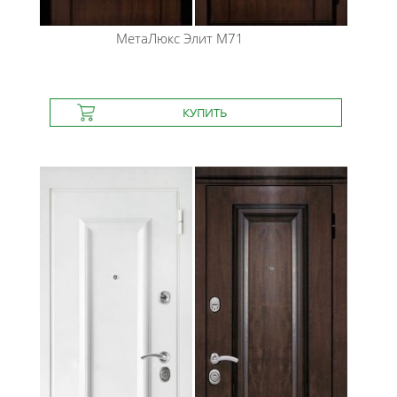
МетаЛюкс
Элит М71