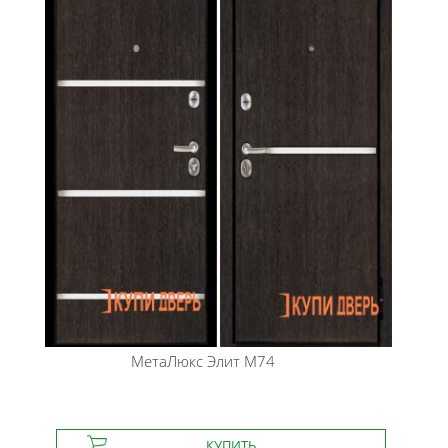
МетаЛюкс
Элит М74