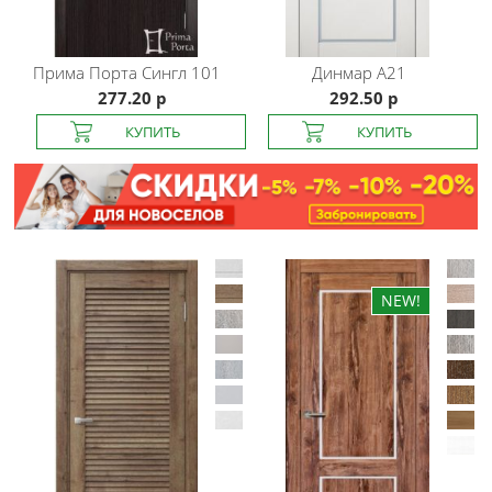
Прима Порта
Сингл 101
Динмар
A21
277.20 р
292.50 р