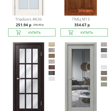
Triadoors
Ф636
ПМЦ
М13
251.94 р
354.67 р
296.40 р