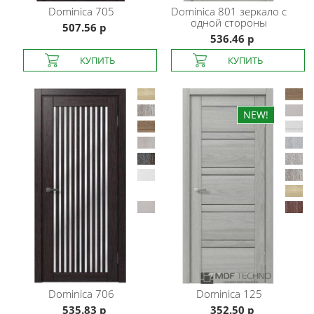
Dominica
705
Dominica
801 зеркало с
одной стороны
507.56 р
536.46 р
Dominica
706
Dominica
125
535.83 р
352.50 р