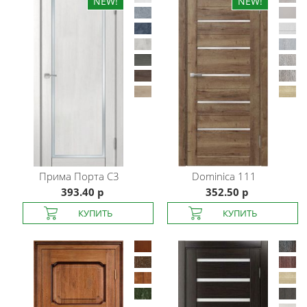
Прима Порта
С3
Dominica
111
393.40 р
352.50 р