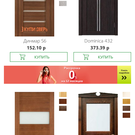
Динмар
S6
Dominica
432
152.10 р
373.39 р