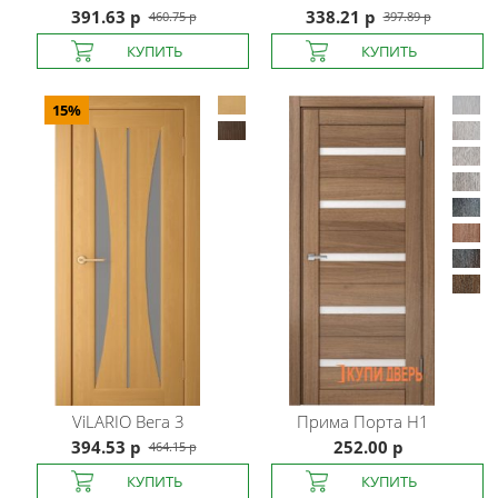
391.63 р
338.21 р
460.75 р
397.89 р
15%
ViLARIO
Вега 3
Прима Порта
H1
394.53 р
252.00 р
464.15 р