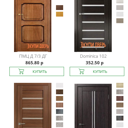
ПМЦ
Д 7/3 ДГ
Dominica
102
865.80 р
352.50 р