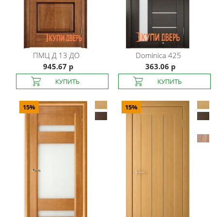
ПМЦ
Д 13 ДО
Dominica
425
945.67 р
363.06 р
15%
15%