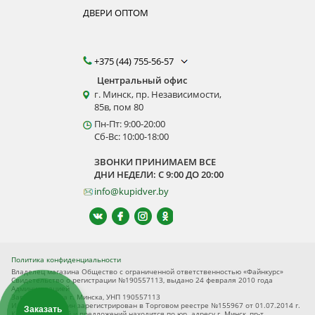
ДВЕРИ ОПТОМ
+375 (44) 755-56-57
Центральный офис
г. Минск, пр. Независимости,
85в, пом 80
Пн-Пт: 9:00-20:00
Сб-Вс: 10:00-18:00
ЗВОНКИ ПРИНИМАЕМ ВСЕ
ДНИ НЕДЕЛИ: С 9:00 ДО 20:00
info@kupidver.by
Политика конфиденциальности
Владелец магазина Общество с ограниченной ответственностью «Файнкурс»
Свидетельство о регистрации №190557113, выдано 24 февраля 2010 года
Администрацией
Заводского р-на г. Минска, УНП 190557113
Интернет-магазин зарегистрирован в Торговом реестре №155967 от 01.07.2014 г.
Заказать
Книга замечаний и предложений находится по юр. адресу г. Минск, пр-т