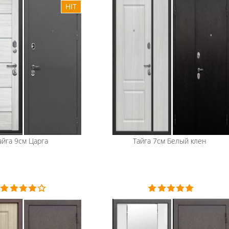
айга 9см Царга
Тайга 7см Белый клен