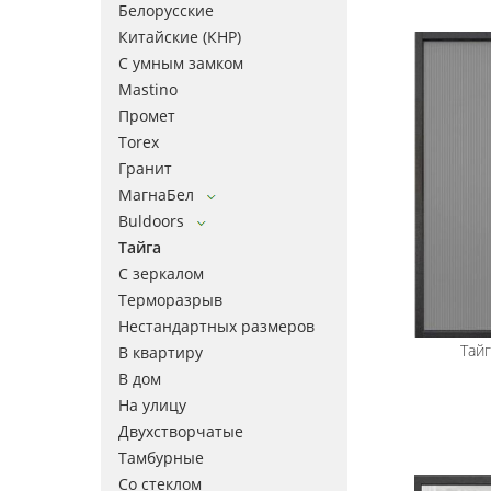
Белорусские
Китайские (КНР)
С умным замком
Mastino
Промет
Torex
Гранит
МагнаБел
Buldoors
Тайга
С зеркалом
Терморазрыв
Нестандартных размеров
Тайг
В квартиру
В дом
На улицу
Двухстворчатые
Тамбурные
Со стеклом