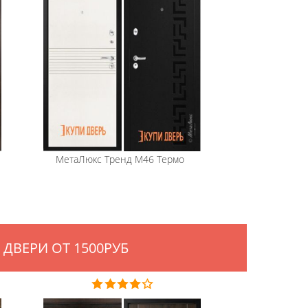
МетаЛюкс
Тренд М46 Термо
 ДВЕРИ ОТ 1500РУБ