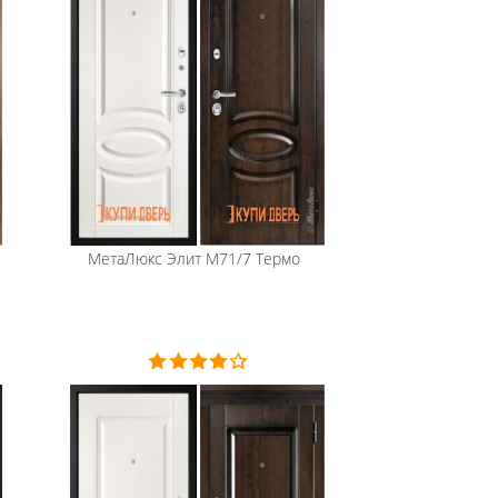
МетаЛюкс
Элит М71/7 Термо