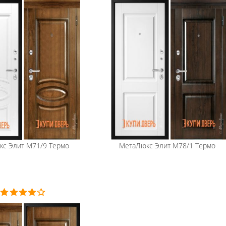
кс
Элит М71/9 Термо
МетаЛюкс
Элит М78/1 Термо