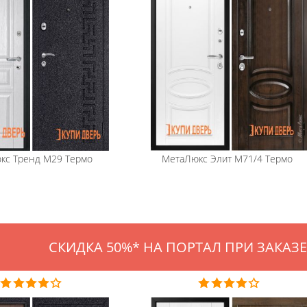
кс
Тренд М29 Термо
МетаЛюкс
Элит М71/4 Термо
СКИДКА 50%* НА ПОРТАЛ ПРИ ЗАКАЗЕ