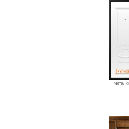
МетаЛю