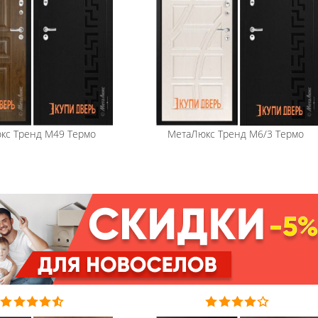
кс
Тренд М49 Термо
МетаЛюкс
Тренд М6/3 Термо