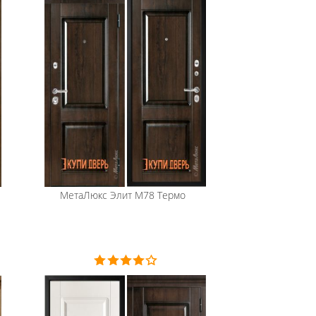
МетаЛюкс
Элит М78 Термо