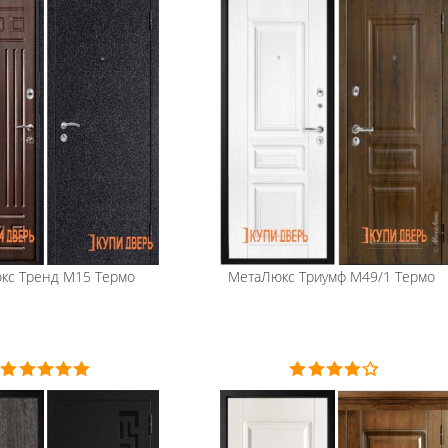
кс
Тренд М15 Термо
МетаЛюкс
Триумф М49/1 Термо