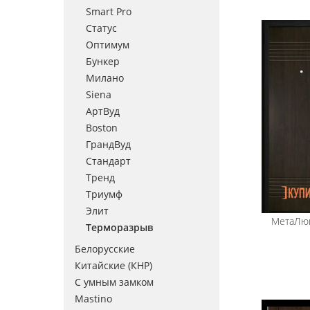
Smart Pro
Статус
Оптимум
Бункер
Милано
Siena
АртВуд
Boston
ГрандВуд
Стандарт
Тренд
Триумф
Элит
МетаЛю
Терморазрыв
Белорусские
Китайские (КНР)
С умным замком
Mastino