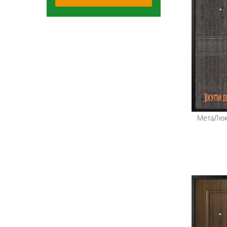
МетаЛюк