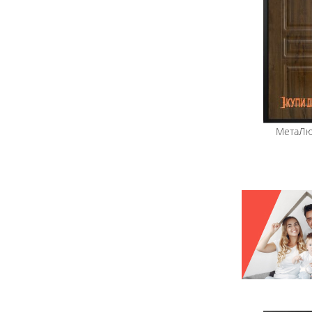
МетаЛю