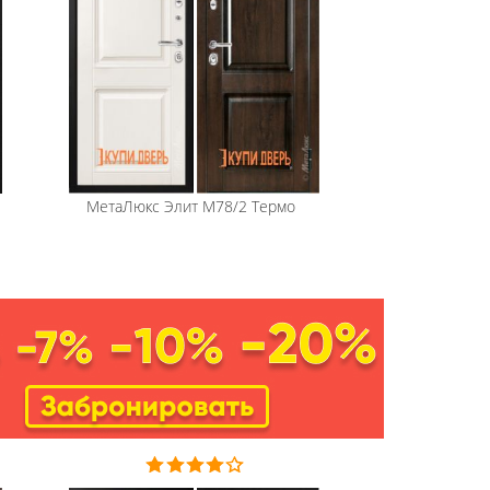
МетаЛюкс
Элит М78/2 Термо