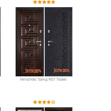
МетаЛюкс
Тренд М21 Термо