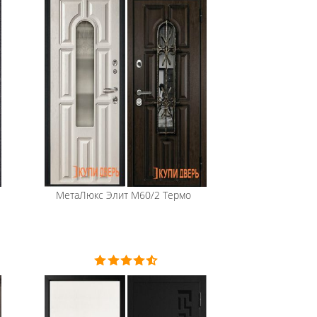
МетаЛюкс
Элит М60/2 Термо