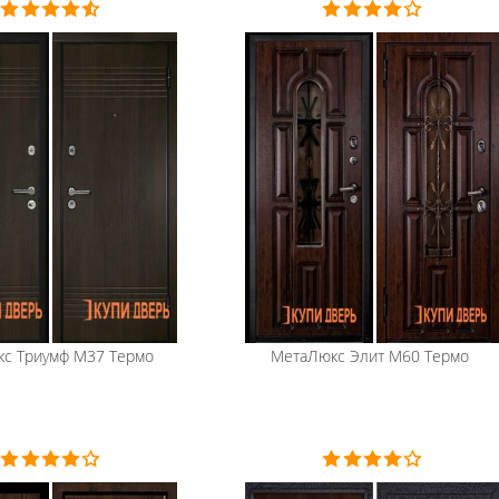
кс
Триумф М37 Термо
МетаЛюкс
Элит М60 Термо