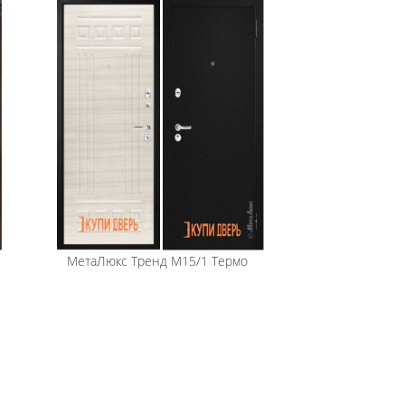
МетаЛюкс
Тренд М15/1 Термо