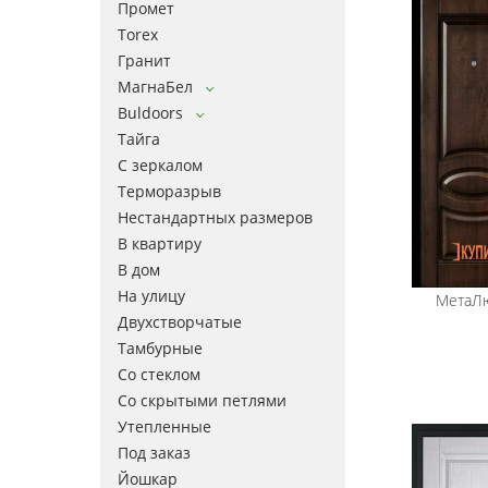
Промет
Torex
Гранит
МагнаБел
Buldoors
Тайга
С зеркалом
Терморазрыв
Нестандартных размеров
В квартиру
В дом
На улицу
МетаЛ
Двухстворчатые
Тамбурные
Со стеклом
Со скрытыми петлями
Утепленные
Под заказ
Йошкар