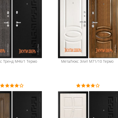
с
Тренд М46/1 Термо
МетаЛюкс
Элит М71/10 Термо