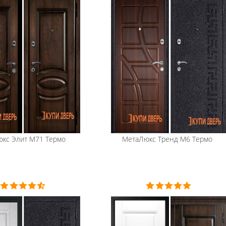
юкс
Элит М71 Термо
МетаЛюкс
Тренд М6 Термо