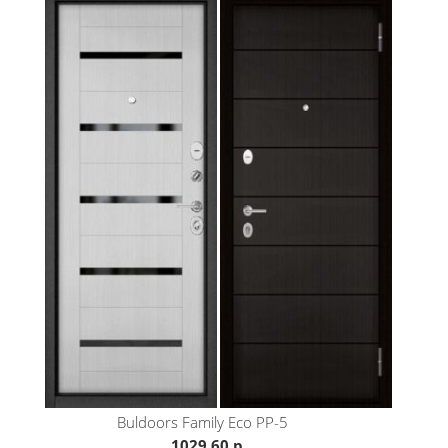
Buldoors
Family Eco PP-5
1029.60 р