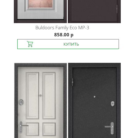
Buldoors
Family Eco MP-3
858.00 р