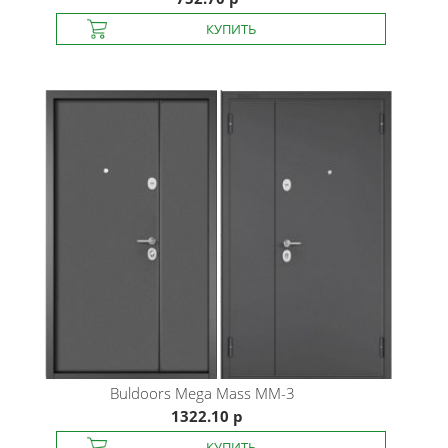
Buldoors
Mega Mass ММ-3
1322.10 р