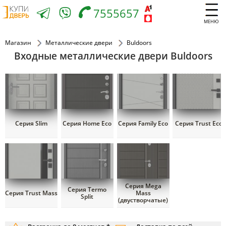
7555657
МЕНЮ
Магазин
Металлические двери
Buldoors
Входные металлические двери Buldoors
Серия Slim
Серия Home Eco
Серия Family Eco
Серия Trust Eco
Серия Mega
Серия Termo
Серия Trust Mass
Mass
Split
(двустворчатые)