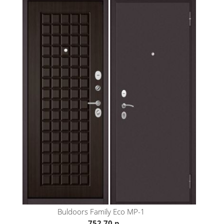
Buldoors
Family Eco MP-1
752.70 р