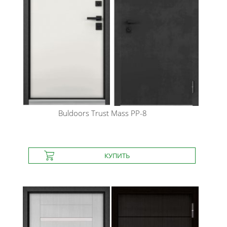
Buldoors
Trust Mass PP-8