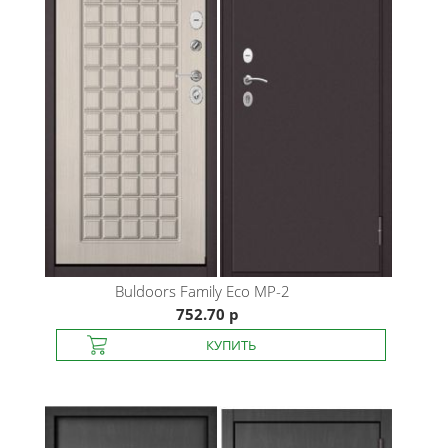
Buldoors
Family Eco MP-2
752.70 р