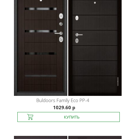
Buldoors
Family Eco PP-4
1029.60 р