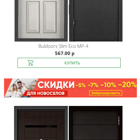
Buldoors
Slim Eco MP-4
567.00 р