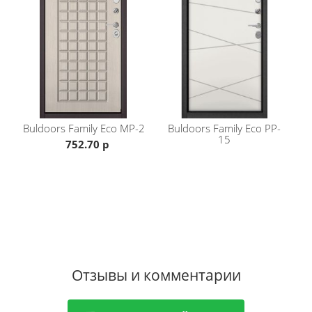
Размеры под заказ: 860,960,1000* / 2050,2100 с
доплатой
Если вам не подходит данная модель, большой
ассортимент дверей представлен в разделе
металлические двери Buldoors
каталога
.
Buldoors
Family Eco MP-2
Buldoors
Family Eco PP-
15
752.70 р
Отзывы и комментарии