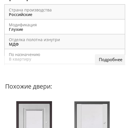
Страна производства
Российские
Модификация
Глухие
Отделка полотна изнутри
МДФ
По назначению
В квартиру
Наполнитель
пенополистерол
Толщина листа металла на полотне
Похожие двери:
1 мм
Толщина металла на коробке
1,4 мм
Отделка полотна снаружи
МДФ