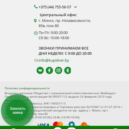
+375 (44) 755-56-57
Центральный офис
г. Минск, пр. Независимости,
85в, пом 80
Пн-Пт: 9:00-20:00
Сб-Вс: 10:00-18:00
ЗВОНКИ ПРИНИМАЕМ ВСЕ
ДНИ НЕДЕЛИ: С 9:00 ДО 20:00
info@kupidver.by
Политика конфиденциальности
Владелец магазина Общество с ограниченной ответственностью «Файнкурс»
Свидетельство о регистрации №190557113, выдано 24 февраля 2010 года
Администрацией
Заводского р-на г. Минска, УНП 190557113
Интернет-магазин зарегистрирован в Торговом реестре №155967 от 01.07.2014 г.
Заказать
Книга замечаний и предложений находится по юр. адресу г. Минск, пр-т
замер
Независимости, д. 85в, пом 80
Режим работы Пн-Пт (9:00-20:00), Сб-Вс (10:00-18:00)