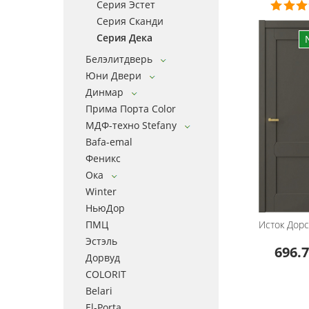
Серия Эстет
Серия Сканди
Серия Дека
Белэлитдверь
Юни Двери
Динмар
Прима Порта Color
МДФ-техно Stefany
Bafa-emal
Феникс
Ока
Winter
НьюДор
ПМЦ
Исток Дорс
Эстэль
696.7
Дорвуд
COLORIT
Belari
El-Porta