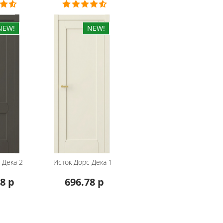
Дека 2
Исток Дорс
Дека 1
8 р
696.78 р