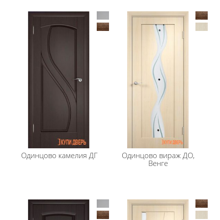
Одинцово
камелия ДГ
Одинцово
вираж ДО,
Венге