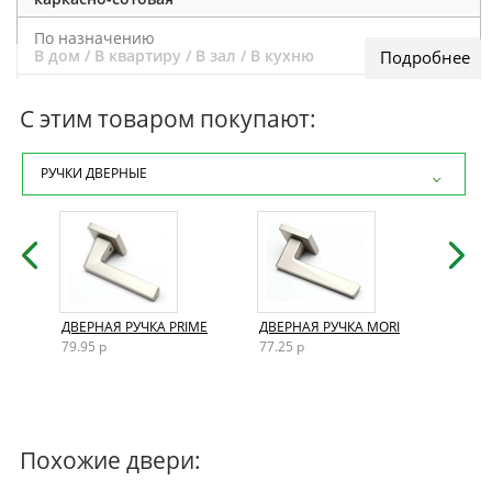
По назначению
В дом / В квартиру / В зал / В кухню
Стиль двери
Модерн
С этим товаром покупают:
РУЧКИ ДВЕРНЫЕ
AND
ДВЕРНАЯ РУЧКА PRIME
ДВЕРНАЯ РУЧКА MORI
ДВЕР
79.95 р
77.25 р
72.15
Похожие двери: