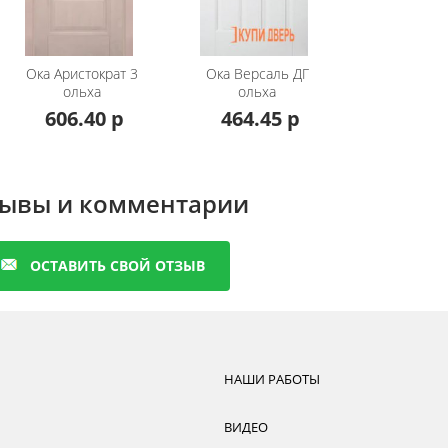
и доборные планки 10,15,20,25 см, также можно приобр
ний капитель, цокаль и розетки
 от ширины полотна и количества остекления
Ока
Аристократ 3
Ока
Версаль ДГ
ольха
ольха
оимости вы можете уточнять у наших менеджеров по тел
606.40 р
464.45 р
вает данная модель, предлагаем перейти в раздел
 Ока в покрытии эмаль
ывы и комментарии
ОСТАВИТЬ СВОЙ ОТЗЫВ
НАШИ РАБОТЫ
ВИДЕО