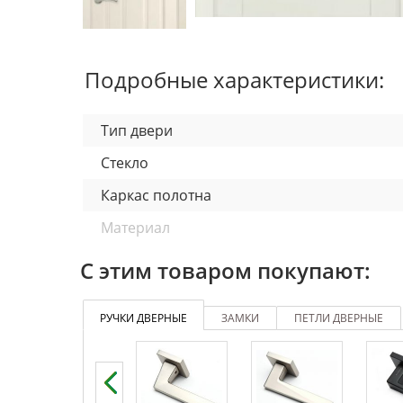
Подробные характеристики:
Тип двери
Стекло
Каркас полотна
Материал
Отделка полотна
С этим товаром покупают:
Толщина полотна
РУЧКИ ДВЕРНЫЕ
ЗАМКИ
ПЕТЛИ ДВЕРНЫЕ
Внутреннее заполнение
Кромка
Размеры двери