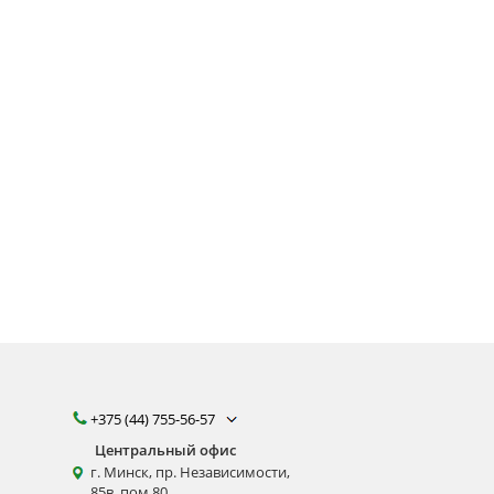
ести
ефону
+375 (44) 755-56-57
Центральный офис
г. Минск, пр. Независимости,
85в, пом 80