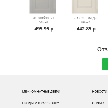
стороны, дополнительно можно приобрест
декоративный наличник с канелюром, верх
Стоимость может меняться в зависимости
Ока
Фоборг ДГ
Ока
Элегия ДО
ольха
ольха
Подробности о сроках изготовления и ст
495.95 р
442.85 р
Если вас по каким-либо причинам не устраи
каталога
двери из массива ольхи или сосны
Отз
МЕЖКОМНАТНЫЕ ДВЕРИ
НОВОСТИ
ПРОДАЕМ В РАССРОЧКУ
ОПЛАТА