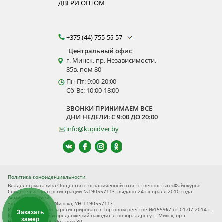
ДВЕРИ ОПТОМ
+375 (44) 755-56-57
Центральный офис
г. Минск, пр. Независимости,
85в, пом 80
Пн-Пт: 9:00-20:00
Сб-Вс: 10:00-18:00
ЗВОНКИ ПРИНИМАЕМ ВСЕ
ДНИ НЕДЕЛИ: С 9:00 ДО 20:00
info@kupidver.by
Политика конфиденциальности
Владелец магазина Общество с ограниченной ответственностью «Файнкурс»
Свидетельство о регистрации №190557113, выдано 24 февраля 2010 года
Администрацией
Заводского р-на г. Минска, УНП 190557113
Интернет-магазин зарегистрирован в Торговом реестре №155967 от 01.07.2014 г.
Заказать
Книга замечаний и предложений находится по юр. адресу г. Минск, пр-т
замер
Независимости, д. 85в, пом 80