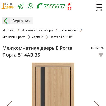
7555657
МЕНЮ
Вернуться
Магазин
Межкомнатные двери
Из экошпона
Экошпон Elporta
Серия Z
Порта 51 4AB BS
Межкомнатная дверь ElPorta
ID: D50148
♥
Порта 51 4AB BS