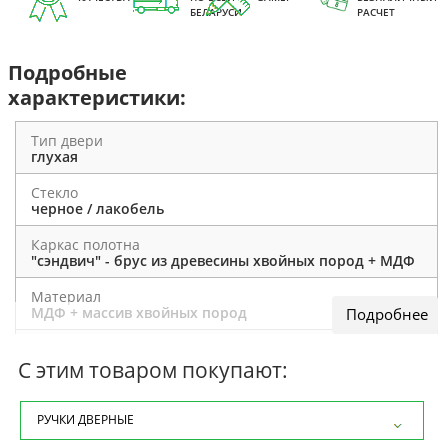
БЕЛАРУСИ
РАСЧЕТ
Подробные
характеристики:
Тип двери
глухая
Стекло
черное / лакобель
Каркас полотна
"сэндвич" - брус из древесины хвойных пород + МДФ
Материал
МДФ + массив хвойных пород
Отделка полотна
экошпон полипропилен
С этим товаром покупают:
Толщина полотна
38 мм
РУЧКИ ДВЕРНЫЕ