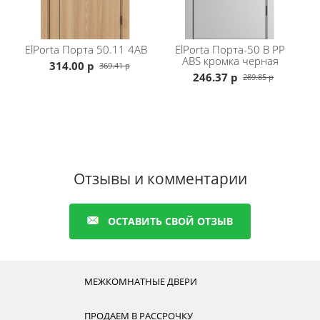
Стандартная комплектация: полотно, коробка с
уплотнителем телескопическая , наличник
телескопический плоский, также возможно
заказать добор 10/15/20см
ElPorta
Порта 50.11 4AB
ElPorta
Порта-50 B PP
ABS кромка черная
Подробности по сроку изготовления уточняйте у
314.00 р
369.41 р
наших менеджеров
246.37 р
289.85 р
Еще больше моделей можете просмотреть в
двери межкомнатные El-Porta
разделе
серия
Z.
Отзывы и комментарии
ОСТАВИТЬ СВОЙ ОТЗЫВ
МЕЖКОМНАТНЫЕ ДВЕРИ
ПРОДАЕМ В РАССРОЧКУ