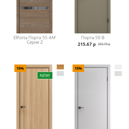
Характеристики
Щитовая дверь высокой прочности, которую
обеспечивает жесткий тамбурат с малым размером
ячейки и плита HDF (на 33% толще обычной).
Используем PUR-клея необратимой полимеризации.
ElPorta
Порта 55 4AF
Порта-50 B
Серия Z
Особенности : По периметру двери установлена
215.67 р
253.73 р
алюминиевая кромка чёрного цвета.
Дверь укомплектована механизмом защелки (цвет:
Черный) для легкого и практически бесшумного
закрывания.
15%
15%
Материал: композитный мебельный щит на основе
высококачественного соснового бруса и MDF,
тамбурат, HDF
Отделка:
Эко Шпон - структурный антивандальный
материал с защитным лаком. Германия, Южная Корея.
Стекло Black Star - черный окрашенный лакобель
(lacobel).
Стоимость указана за комплект в
базовом цвете Brownie Oak, цвета White Oak,Alpik
Oak,Natural Oak,Grey Oak +10%