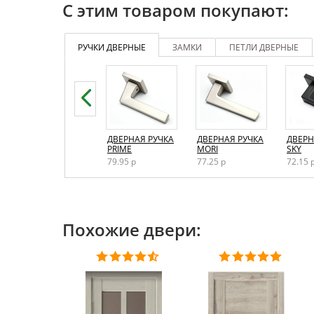
Отделка полотна
С этим товаром покупают:
Толщина полотна
РУЧКИ ДВЕРНЫЕ
ЗАМКИ
ПЕТЛИ ДВЕРНЫЕ
Внутреннее заполнение
Кромка
Размеры двери
Конструкция
ДВЕРНАЯ РУЧКА
ДВЕРНАЯ РУЧКА
ДВЕРНАЯ РУЧКА
ДВЕРН
GRAND
PRIME
MORI
SKY
Способ открывания
68.34 р
79.95 р
77.25 р
72.15 
Тип конструкции
По назначению
Похожие двери:
Стиль двери
Упаковка
Данную модель вы сможете приобрести в 