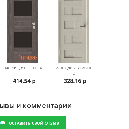
дф с резиновым уплотнителем 75*30*2100 мм и
 мм. По желанию возможно приобретение доборных
творную планку. За дополнительную стоимость возможна
 уточняйте у менеджера.
с глухими вставками вместо стекол + 10% к стоимости
андартных размеров +20% к стоимости полотна: 190, 195
Исток Дорс
Стиль 4
Исток Дорс
Домино
 с погонажными изделиями серии техно в цветах :
3
снежный
414.54 р
328.16 р
ческие коробку и наличник в цветах: дуб мавелла ,белое
 белый,дуб снежный,роузвуд,бетон снежный,бетон
,серое дерево,орех шоколад+30% к стоимости
ывы и комментарии
одите в остальные
межкомнатные двери экошпон
, там
ОСТАВИТЬ СВОЙ ОТЗЫВ