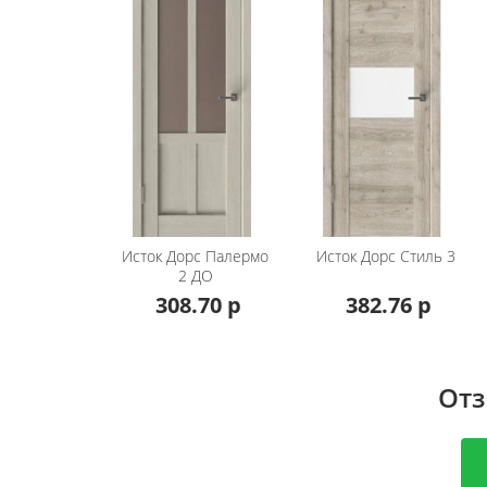
по всей Беларуси.
Комплектация: Коробка "Техно" сосна + м
Наличник "Техно" мдф 8*2000 или 10*2000
брусов из мдф 100/150/200*2100 мм. и при
комплектация телескопическим погонажем,
Под заказ возможно изготовление дверей 
полотна. Так же доступно изготовление нест
205, 210 см по высоте и 40 см по ширине.
Исток Дорс
Палермо
Исток Дорс
Стиль 3
Стоимость указана за стандартный комплект
2 ДО
капучино,дуб неаполь,ясень белый,дуб 
308.70 р
382.76 р
Также есть возможность заказать телескопи
дерево,бьянко,капучино,дуб неаполь,ясень
серый,милки +10% к стоимости, цвет аляска
Отз
Если вам не подходит эта модель, перех
много производителей и большой выбор.