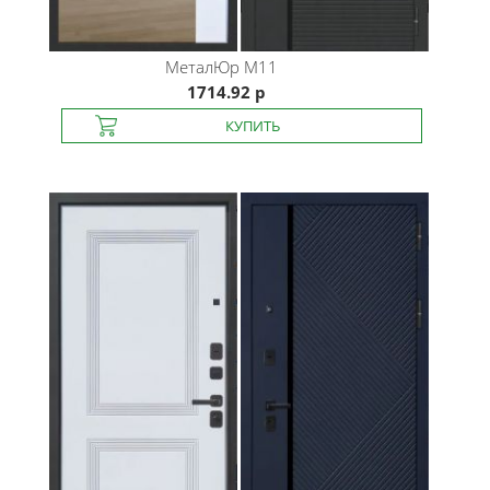
МеталЮр
М11
1714.92 р