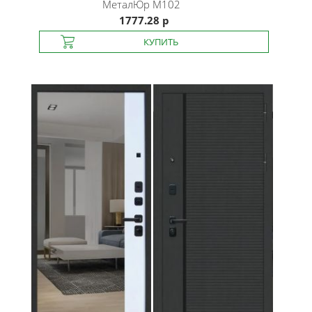
МеталЮр
М102
1777.28 р