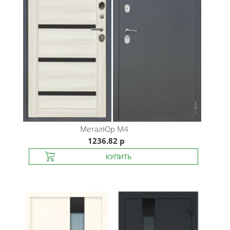
МеталЮр
М4
1236.82 р