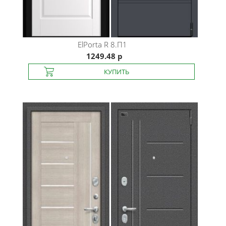
ElPorta
R 8.П1
1249.48 р