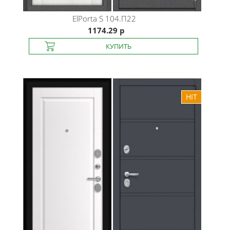
ElPorta
S 104.П22
1174.29 р