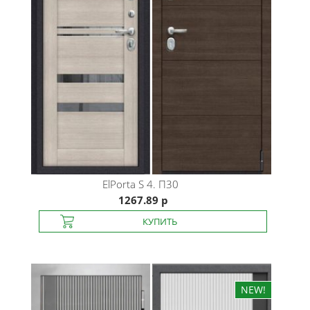
ElPorta
S 4. П30
1267.89 р