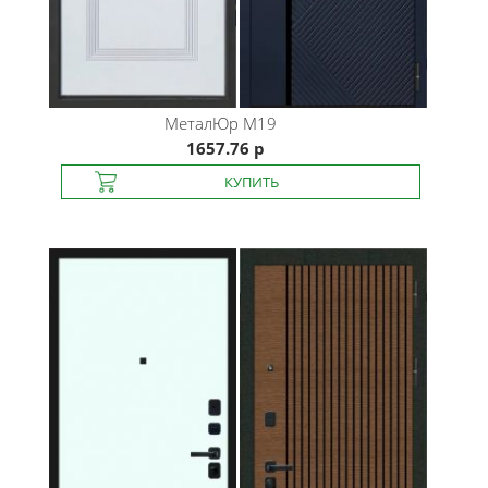
МеталЮр
М19
1657.76 р