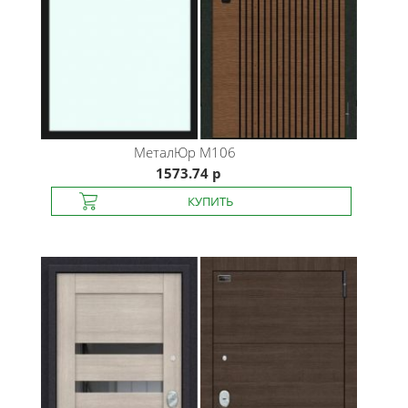
МеталЮр
М106
1573.74 р