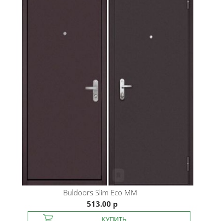
Buldoors
Slim Eco MM
513.00 р