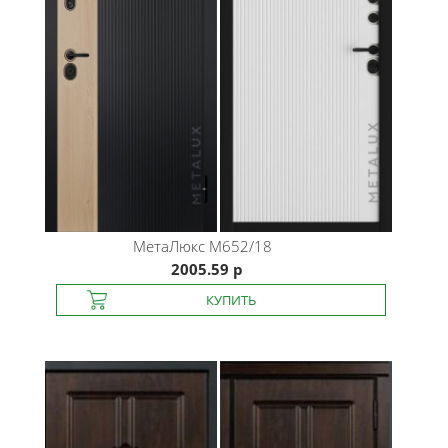
МетаЛюкс
M652/18
2005.59 р