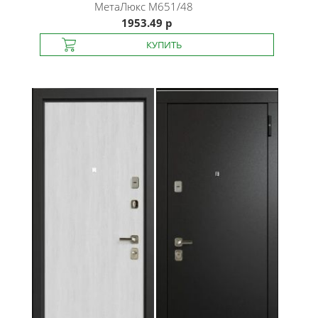
МетаЛюкс
M651/48
1953.49 р