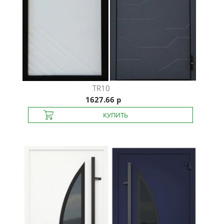
TR10
1627.66 р