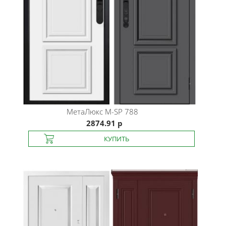
МетаЛюкс
М-SP 788
2874.91 р