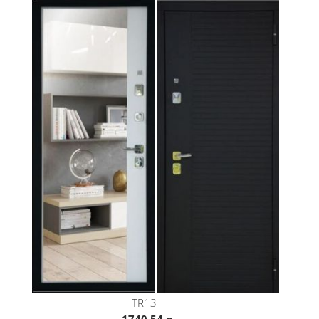
TR13
1740.54 р