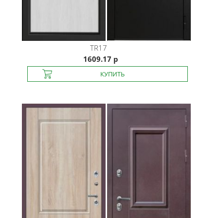
TR17
1609.17 р