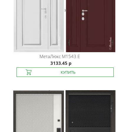
МетаЛюкс
М1543 E
3133.45 р