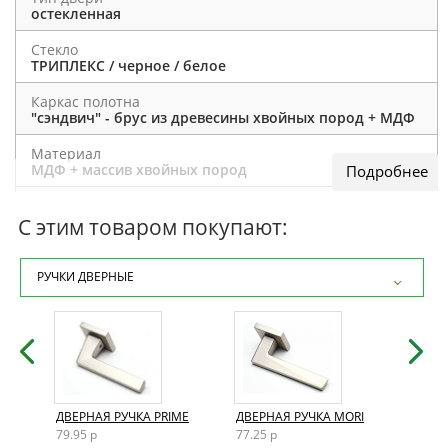
остекленная
Стекло
ТРИПЛЕКС / черное / белое
Каркас полотна
"сэндвич" - брус из древесины хвойных пород + МДФ
Материал
МДФ + массив хвойных пород
Отделка полотна
покраска эмаль
С этим товаром покупают:
Толщина полотна
40 мм
РУЧКИ ДВЕРНЫЕ
Внутреннее заполнение
сотовый заполнитель
Кромка
отсутствует
Дополнительно
AND
ДВЕРНАЯ РУЧКА PRIME
ДВЕРНАЯ РУЧКА MORI
ДВЕР
возможно изготовление нестандартных размеров,
79.95 р
77.25 р
72.15
выкраска по таблице RAL