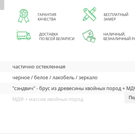
ГАРАНТИЯ
БЕСПЛАТНЫЙ
КАЧЕСТВА
ЗАМЕР
ДОСТАВКА
НАЛИЧНЫЙ,
ПО ВСЕЙ БЕЛАРУСИ
БЕЗНАЛИЧНЫЙ Р
частично остекленная
черное / белое / лакобель / зеркало
"сэндвич" - брус из древесины хвойных пород + М
МДФ + массив хвойных пород
покраска эмаль
40 мм
высокопрочный ячеистый сотовый заполнитель