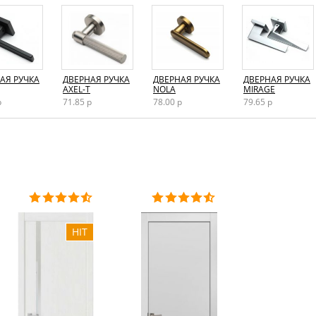
алюминиевая / черная / Матовый хром
возможно изготовление нестандартных размеров,
выкраска по таблице RAL
АЯ РУЧКА
ДВЕРНАЯ РУЧКА
ДВЕРНАЯ РУЧКА
ДВЕРНАЯ РУЧКА
200×60 / 200×70 / 200×80 / 200×90 / нестандартные
AXEL-T
NOLA
MIRAGE
р
71.85 р
78.00 р
79.65 р
щитовая
Раздвижной / Распашной / Левый / Правый
одностворчатая / двустворчатая
В зал / В спальню / В детскую / В кухню / В ванную / 
туалет / В кладовую
Модерн
пенопласт / гофрокартон