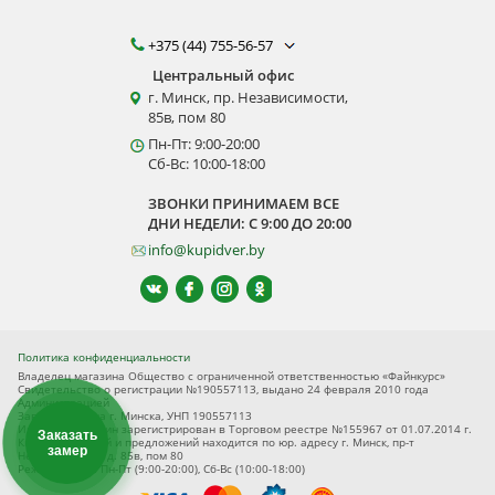
+375 (44) 755-56-57
Центральный офис
г. Минск, пр. Независимости,
85в, пом 80
Пн-Пт: 9:00-20:00
Сб-Вс: 10:00-18:00
ЗВОНКИ ПРИНИМАЕМ ВСЕ
ДНИ НЕДЕЛИ: С 9:00 ДО 20:00
info@kupidver.by
Политика конфиденциальности
Владелец магазина Общество с ограниченной ответственностью «Файнкурс»
Свидетельство о регистрации №190557113, выдано 24 февраля 2010 года
Администрацией
Заводского р-на г. Минска, УНП 190557113
Интернет-магазин зарегистрирован в Торговом реестре №155967 от 01.07.2014 г.
Заказать
Книга замечаний и предложений находится по юр. адресу г. Минск, пр-т
замер
Независимости, д. 85в, пом 80
Режим работы Пн-Пт (9:00-20:00), Сб-Вс (10:00-18:00)