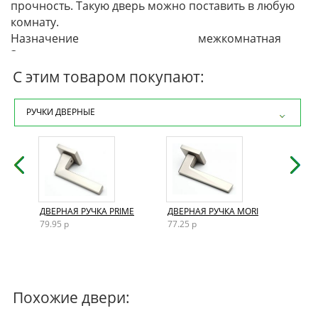
прочность. Такую дверь можно поставить в любую
комнату.
Назначение
межкомнатная
Защитно-декоративное покрытие
лак или эмаль
Вид полотна
глухое
С этим товаром покупают:
Вы можете приобрести данную модель в нашем
интернет-магазине или перейти в
каталог
РУЧКИ ДВЕРНЫЕ
межкомнатных дверей Эмаль Дорвуд
.
AND
ДВЕРНАЯ РУЧКА PRIME
ДВЕРНАЯ РУЧКА MORI
ДВЕР
79.95 р
77.25 р
72.15
Похожие двери: