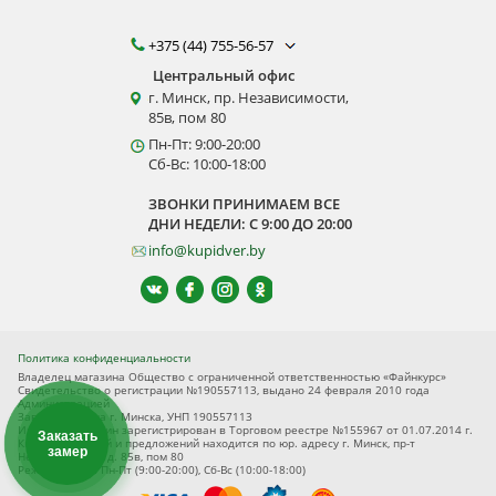
+375 (44) 755-56-57
Центральный офис
г. Минск, пр. Независимости,
85в, пом 80
Пн-Пт: 9:00-20:00
Сб-Вс: 10:00-18:00
ЗВОНКИ ПРИНИМАЕМ ВСЕ
ДНИ НЕДЕЛИ: С 9:00 ДО 20:00
info@kupidver.by
Политика конфиденциальности
Владелец магазина Общество с ограниченной ответственностью «Файнкурс»
Свидетельство о регистрации №190557113, выдано 24 февраля 2010 года
Администрацией
Заводского р-на г. Минска, УНП 190557113
Интернет-магазин зарегистрирован в Торговом реестре №155967 от 01.07.2014 г.
Заказать
Книга замечаний и предложений находится по юр. адресу г. Минск, пр-т
замер
Независимости, д. 85в, пом 80
Режим работы Пн-Пт (9:00-20:00), Сб-Вс (10:00-18:00)