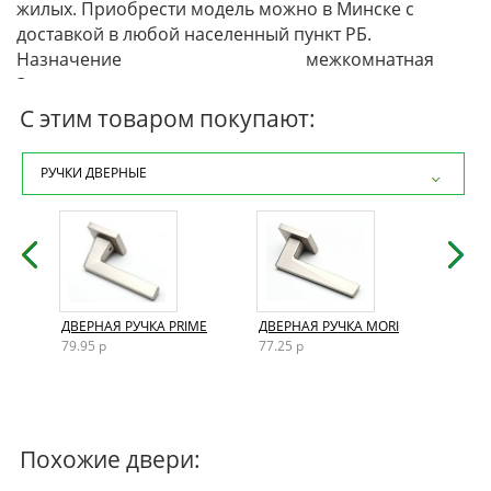
жилых. Приобрести модель можно в Минске с
доставкой в любой населенный пункт РБ.
Назначение
межкомнатная
Защитно-декоративное покрытие
лак или эмаль
Вид полотна
глухое
С этим товаром покупают:
Вы можете приобрести данную модель в нашем
интернет-магазине или перейти в
каталог
РУЧКИ ДВЕРНЫЕ
межкомнатных дверей Эмаль Дорвуд
.
AND
ДВЕРНАЯ РУЧКА PRIME
ДВЕРНАЯ РУЧКА MORI
ДВЕР
79.95 р
77.25 р
72.15
Похожие двери: