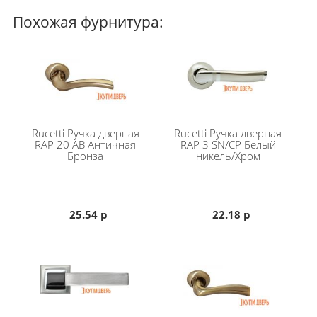
желанию фиксатор с другой стороны. Можно использовать его как
Похожая фурнитура:
сантехническую защелку - закрываясь внутри помещения. Но
главная особенность состоит в том, что помещение можно закрыть
на ключ, пока вы отсутствуете, например в коммуналке или в
офисе.
Если вам не понравилась данная ручка, можете вернуться в раздел
каталога
ручки и фурнитура для межкомнатных дверей
.
Rucetti
Ручка дверная
Rucetti
Ручка дверная
RAP 20 AB Античная
RAP 3 SN/CP Белый
Бронза
никель/Хром
25.54 р
22.18 р