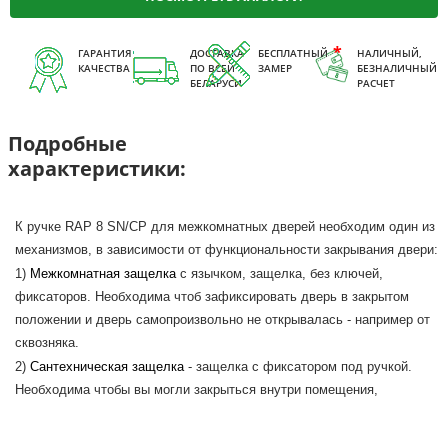
ГАРАНТИЯ
ДОСТАВКА
БЕСПЛАТНЫЙ
НАЛИЧНЫЙ,
КАЧЕСТВА
ПО ВСЕЙ
ЗАМЕР
БЕЗНАЛИЧНЫЙ
БЕЛАРУСИ
РАСЧЕТ
Подробные
характеристики:
К ручке RAP 8 SN/CP для межкомнатных дверей необходим один из
механизмов, в зависимости от функциональности закрывания двери:
1)
Межкомнатная защелка
с язычком, защелка, без ключей,
фиксаторов. Необходима чтоб зафиксировать дверь в закрытом
положении и дверь самопроизвольно не открывалась - например от
сквозняка.
2)
Сантехническая защелка
- защелка с фиксатором под ручкой.
Необходима чтобы вы могли закрыться внутри помещения,
например: Сан узел или комната (на ночь).
3)
Замок
- имеет ключевину с набором ключей с одной стороны и по