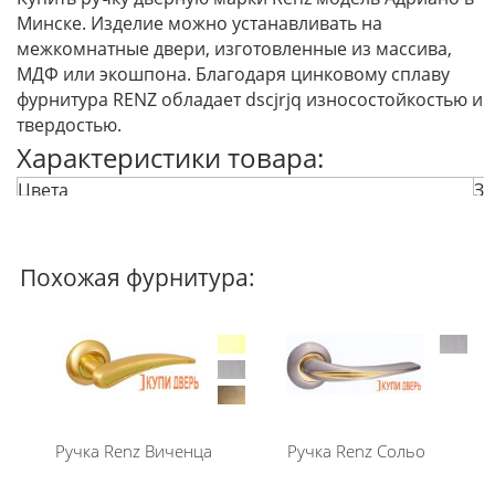
Минске. Изделие можно устанавливать на
межкомнатные двери, изготовленные из массива,
МДФ или экошпона. Благодаря цинковому сплаву
фурнитура RENZ обладает dscjrjq износостойкостью и
твердостью.
Характеристики товара:
Цвета
Зо
ан
ан
Тип
На
Похожая фурнитура:
Материал
ЦА
Покрытие
Мн
Комплектация
кв
ше
Если вам не подходит данная ручка, можете
вернуться в раздел фурнитура и
ручки для
межкомнатных дверей
и подобрать другую.
Ручка Renz Виченца
Ручка Renz Сольо