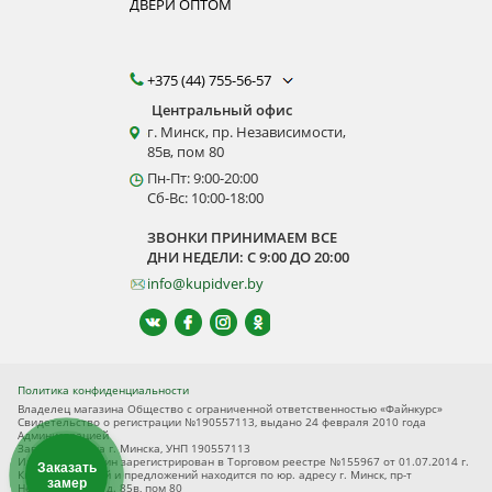
ДВЕРИ ОПТОМ
+375 (44) 755-56-57
Центральный офис
г. Минск, пр. Независимости,
85в, пом 80
Пн-Пт: 9:00-20:00
Сб-Вс: 10:00-18:00
ЗВОНКИ ПРИНИМАЕМ ВСЕ
ДНИ НЕДЕЛИ: С 9:00 ДО 20:00
info@kupidver.by
Политика конфиденциальности
Владелец магазина Общество с ограниченной ответственностью «Файнкурс»
Свидетельство о регистрации №190557113, выдано 24 февраля 2010 года
Администрацией
Заводского р-на г. Минска, УНП 190557113
Интернет-магазин зарегистрирован в Торговом реестре №155967 от 01.07.2014 г.
Заказать
Книга замечаний и предложений находится по юр. адресу г. Минск, пр-т
замер
Независимости, д. 85в, пом 80