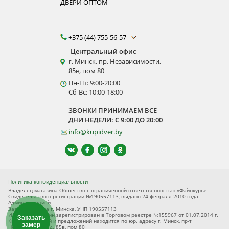
ДВЕРИ ОПТОМ
+375 (44) 755-56-57
Центральный офис
г. Минск, пр. Независимости,
85в, пом 80
Пн-Пт: 9:00-20:00
Сб-Вс: 10:00-18:00
ЗВОНКИ ПРИНИМАЕМ ВСЕ
ДНИ НЕДЕЛИ: С 9:00 ДО 20:00
info@kupidver.by
Политика конфиденциальности
Владелец магазина Общество с ограниченной ответственностью «Файнкурс»
Свидетельство о регистрации №190557113, выдано 24 февраля 2010 года
Администрацией
Заводского р-на г. Минска, УНП 190557113
Интернет-магазин зарегистрирован в Торговом реестре №155967 от 01.07.2014 г.
Заказать
Книга замечаний и предложений находится по юр. адресу г. Минск, пр-т
замер
Независимости, д. 85в, пом 80