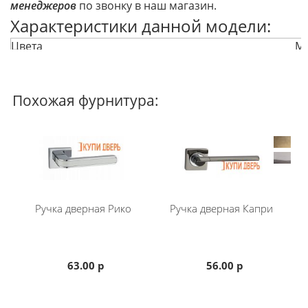
менеджеров
по звонку в наш магазин.
Характеристики данной модели:
Цвета
Ма
Тип
на
Материал внутренней розетки
Ц
Материал
Ц
Похожая фурнитура:
Покрытие
Мн
Комбинированный цвет
Д
Тип крепежа
Ст
Рекомендуемая толщина дверного полотна
30
Если вам не подходит данная ручка, можете
вернуться в раздел
фурнитура и ручки для
Ручка дверная Рико
Ручка дверная Капри
межкомнатных дверей
и подобрать другую.
63.00 р
56.00 р