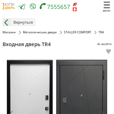
7555657
МЕНЮ
Вернуться
Магазин
Металлические двери
STALLER COMFORT
TR4
Входная дверь TR4
ID: dm3914
♥