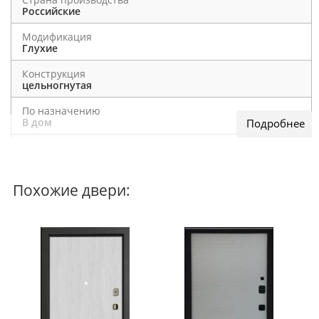
Российские
Модификация
Глухие
Конструкция
цельногнутая
По назначению
В дом
Наполнитель
пенополистерол
Похожие двери:
Отделка снаружи: Металл, цвет "Коричневый
Букле"
Отделка внутри: МДФ 10 мм, цвет "Кремовый
ликёр"
Замок верхний: Border сувальдный
Замок нижний: Border сувальдный
Цилиндр: Avers
Наполнение: пенополистерол/MDF 6 мм/