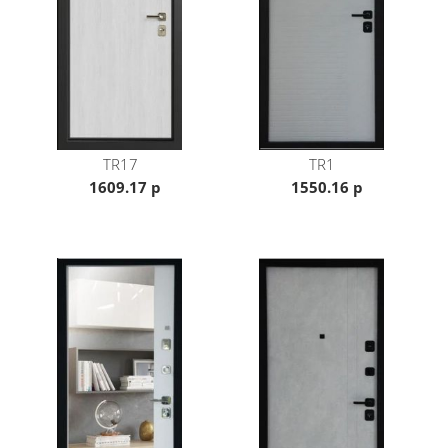
пенополистерол
Толщ. Мет. Полотна/Короба: 1,2 мм/1,4 мм
Вылет наличника: 55 мм
Порог нержавейка: да
Магнитный уплотнитель: нет. 3 контура уплотнения
Модель ручки: Solo
Ночник: да
Эксцентрик: да
Терморазрыв короб/дверь: да/да
Размеры под заказ:
TR17
TR1
880,950,1000/2000,2030,2050,2070,2100,2150*,2200*
1609.17 р
1550.16 р