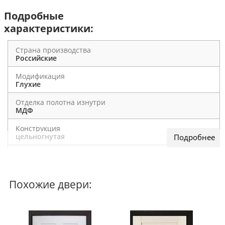
Подробные
характеристики:
Страна производства
Российские
Модификация
Глухие
Отделка полотна изнутри
МДФ
Конструкция
цельногнутая
По назначению
В дом / В квартиру
Похожие двери:
Входная металлическая дверь МеталЮр М41
металл/металл оснащена противосъемными
штырями, дополнительным замковым карманом и
броненакладкой Fuaro для обеспечения