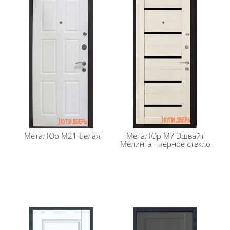
безопасности жилья. Полотно обладает повышенной
шумо- и теплоизоляцией, а также привлекательной
ценой.
Опыт установки - 10 лет. Гарантия качества.
Возможна установка на улицу
Размеры:
860х2050, 960х2050мм
Покрытие:
Полимерно-порошковое покрытие,
Цвет: черный шелк
Внешняя отделка:
Полимер, цвет: черный бархат
Внутренняя отделка:
Щит МДФ 3 мм + лист
металла
МеталЮр
М21 Белая
МеталЮр
М7 Эшвайт
Толщина полотна:
74 мм
Мелинга - чёрное стекло
Толщина металла:
1,5 мм.
Наполнение:
минеральная плита Rockwool
Уплотнитель:
2 контура (Трубчатый)
Верхний замок:
Гардиан 3001, сувальдный
Нижний замок:
Гардиан 3211, под цилиндровый
механизм, 4 класс защиты
Цилиндр:
Punto (ключ-вертушек)
Броненакладка:
Fuaro