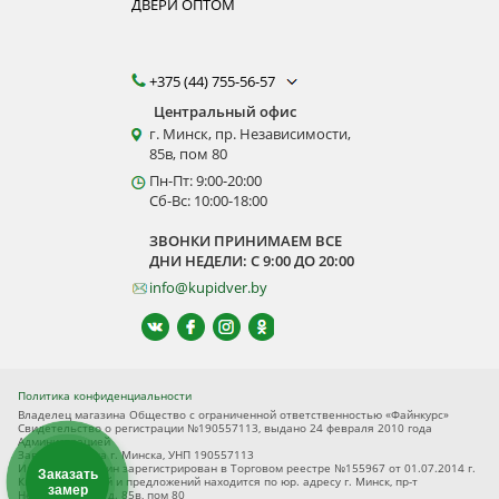
ДВЕРИ ОПТОМ
+375 (44) 755-56-57
Центральный офис
г. Минск, пр. Независимости,
85в, пом 80
Пн-Пт: 9:00-20:00
Сб-Вс: 10:00-18:00
ЗВОНКИ ПРИНИМАЕМ ВСЕ
ДНИ НЕДЕЛИ: С 9:00 ДО 20:00
info@kupidver.by
Политика конфиденциальности
Владелец магазина Общество с ограниченной ответственностью «Файнкурс»
Свидетельство о регистрации №190557113, выдано 24 февраля 2010 года
Администрацией
Заводского р-на г. Минска, УНП 190557113
Интернет-магазин зарегистрирован в Торговом реестре №155967 от 01.07.2014 г.
Заказать
Книга замечаний и предложений находится по юр. адресу г. Минск, пр-т
замер
Независимости, д. 85в, пом 80