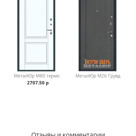
Ручка:
Lounge
, цвет "хром"
Глазок:
Armadillo
Наружное открывание
Если вам не подходит данная модель, переходите
в каталог бренда
МеталЮр
.
МеталЮр
М80 термо
МеталЮр
М26 Грувд
2707.50 р
Отзывы и комментарии