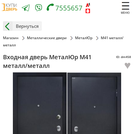
7555657
МЕНЮ
Вернуться
Магазин
Металлические двери
МеталЮр
М41 металл/
металл
Входная дверь МеталЮр М41
ID: dm458
♥
металл/металл