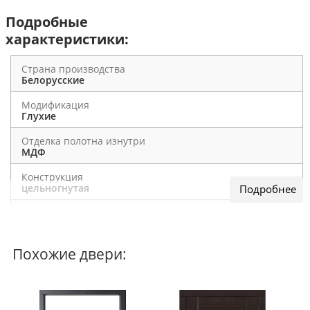
Подробные
характеристики:
Страна производства
Белорусские
Модификация
Глухие
Отделка полотна изнутри
МДФ
Конструкция
цельногнутая
По назначению
В дом / В квартиру
Наполнитель
Похожие двери:
минеральная вата
Общие характеристики