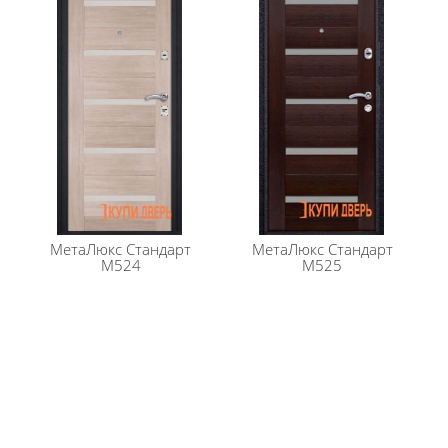
Полотно двери оснащено мощными
противосъемными ригелями диаметром 14 мм (2
шт)
Особый профиль полотна: края полотна
завальцованы, что придает дополнительную
жесткость и исключает вскрытие двери силовым
отжимом
Безмолдинговая система крепления внутренней
панели позволяет добитьсябезупречного внешнего
вида изделия. Особая конфигурация профиля
полотна дает возможность осуществить замену
внутренней панели при необходимости
МетаЛюкс
Стандарт
МетаЛюкс
Стандарт
Количество контуров уплотнения: 2 контура
M524
М525
уплотнения (D контур на коробе и двойной Е контур
на полотне)
Шумоизоляция: 38 дБ
Верхний замок: "Guardian 30.01" (сувальдный)
Нижний замок: "Guardian 32.11" (цилиндровый)
Цилиндр: Avers
Ночная задвижка: есть
Если вам не подходит данная модель двери,
предлагаем подобрать себе вариант в разделе