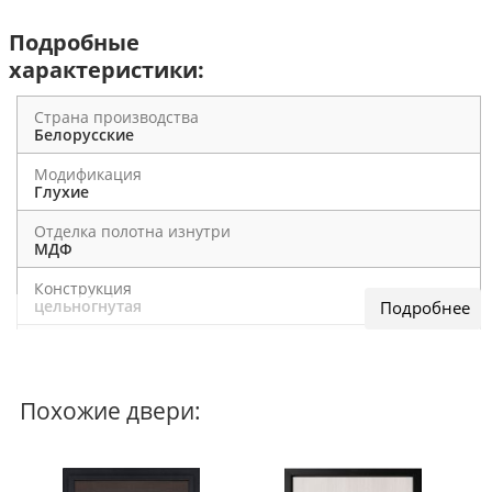
Подробные
характеристики:
Страна производства
Белорусские
Модификация
Глухие
Отделка полотна изнутри
МДФ
Конструкция
цельногнутая
По назначению
В квартиру
Наполнитель
Похожие двери:
минеральная вата
Общие характеристики