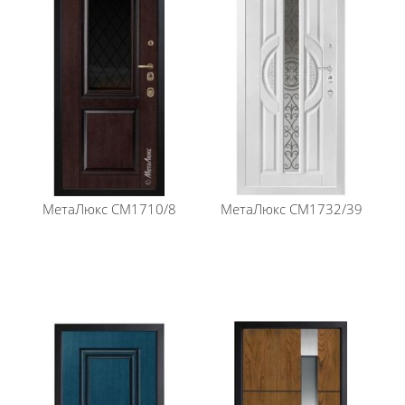
Размеры: 870, 960*2050 мм
Толщина полотна: 104 мм
Толщина короба: 126 мм
Покрытие : краска "Муар", цвет белый/ краска
"Шагрень", цвет белый (выбор по таблице)
Толщина металла полотна: 1,5 мм
Толщина металла короба: 1,8 мм
Дверь наружного открывания
Отделка снаружи: ArtWood panel 16 мм "Графит",
патина (цвет на выбор)
Отделка внутри: ArtWood panel 16 мм "Графит",
патина (цвет на выбор)/ Панель МДФ 16 мм
МетаЛюкс
СМ1710/8
МетаЛюкс
СМ1732/39
(влагостойкая), эмаль (цвет на выбор)
Наполнение: Минеральная вата высокой плотности
Количество контуров уплотнения:
1контур герметичного уплотнения на полотне, 2
контура герметичного уплотнения на коробе
Верхний замок: Securemme 2019 (сувальдный)
Нижний замок: Securemme 2061 (цилиндровый)
Ручка: tor, цвет на выбор
Ночная задвижка: есть
Противосъемные ригеля: 16 мм (3 шт)
Термоизолирующие слои: Пенофол, древесная