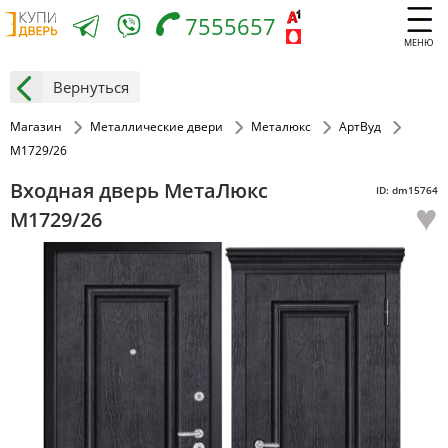
7555657
МЕНЮ
Вернуться
Магазин
Металлические двери
Металюкс
АртВуд
М1729/26
Входная дверь МетаЛюкс
ID: dm15764
♥
М1729/26