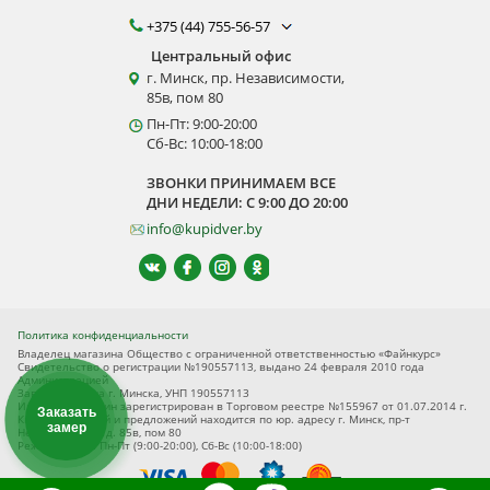
+375 (44) 755-56-57
Центральный офис
г. Минск, пр. Независимости,
85в, пом 80
Пн-Пт: 9:00-20:00
Сб-Вс: 10:00-18:00
ЗВОНКИ ПРИНИМАЕМ ВСЕ
ДНИ НЕДЕЛИ: С 9:00 ДО 20:00
info@kupidver.by
Политика конфиденциальности
Владелец магазина Общество с ограниченной ответственностью «Файнкурс»
Свидетельство о регистрации №190557113, выдано 24 февраля 2010 года
Администрацией
Заводского р-на г. Минска, УНП 190557113
Интернет-магазин зарегистрирован в Торговом реестре №155967 от 01.07.2014 г.
Заказать
Книга замечаний и предложений находится по юр. адресу г. Минск, пр-т
замер
Независимости, д. 85в, пом 80
Режим работы Пн-Пт (9:00-20:00), Сб-Вс (10:00-18:00)