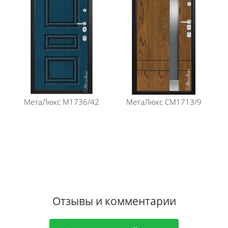
плита
Порог из нержавеющей стали: есть
Декоративная капитель: есть
Не подходит данная модель? Подберите вариант в
каталоге
МетаЛюкса
.
МетаЛюкс
М1736/42
МетаЛюкс
СМ1713/9
Отзывы и комментарии