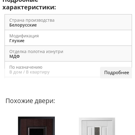
характеристики:
Страна производства
Белорусские
Модификация
Глухие
Отделка полотна изнутри
МДФ
По назначению
В дом / В квартиру
Наполнитель
минеральная вата
Отделка полотна снаружи
Похожие двери:
МДФ
Общие характеристики
Установка: Квартира/ Улица