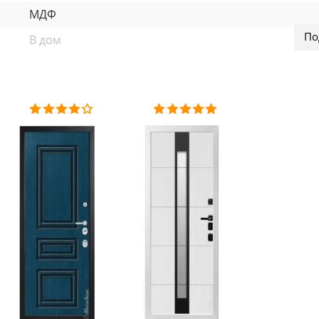
МДФ
В дом
минеральная вата
МДФ
ка "Шагрень", цвет белый (выбор по таблице)
Тик", патина ( цвет на выбор) стеклопакет (пескоструй), вст
Дуб полярный", патина (цвет на выбор)/ Панель МДФ 16 мм