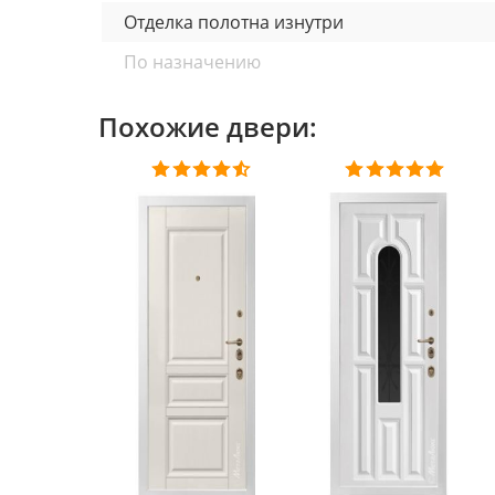
Отделка полотна изнутри
По назначению
Наполнитель
Похожие двери:
Отделка полотна снаружи
Общие характеристики
Установка: Квартира/ Улица
Размеры: 870, 960*2050 мм
Толщина полотна: 104 мм
Толщина короба: 126 мм
Покрытие : краска "Муар", цвет белый/ крас
Толщина металла полотна: 1,5 мм
Толщина металла короба: 1,8 мм
Дверь наружного открывания
Отделка снаружи: ArtWood panel 16 мм цвет "
нержавеющей стали
Отделка внутри: ArtWood panel 16 мм цвет "