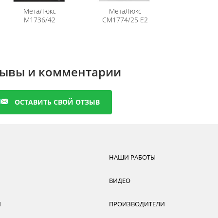
лопакет (пескоструй), вставки из нержавеющей стали
МетаЛюкс
МетаЛюкс
отности
М1736/42
СМ1774/25 Е2
рметичного уплотнения на полотне, 2 контура герметичного
й)
ый)
ывы и комментарии
сная плита
ОСТАВИТЬ СВОЙ ОТЗЫВ
нт в каталоге
МетаЛюкса
.
НАШИ РАБОТЫ
ВИДЕО
И
ПРОИЗВОДИТЕЛИ