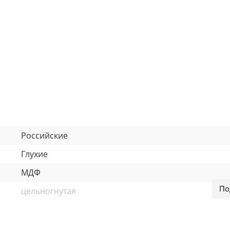
Российские
Глухие
МДФ
цельногнутая
В дом / В квартиру
плита KNAUF Therm