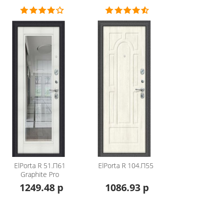
полимер
88*205 / 98*205
Левое / Правое / Наружное
ативным тиснением, Полимерное покрытие, цвет Букле Ч
возможностью замены. Толщина 22 мм, гладкое покрытие
ga,Wenge Veralinga
 8-6 Э с 3 ригелями диаметром 16 мм, 4 ключа 97 мм в
ElPorta
R 51.П61
ElPorta
R 104.П55
G 4-3 Э с 3 ригелями диаметром 16 мм, 4-й (высший) кла
Graphite Pro
1249.48 р
1086.93 р
 5 ключей в комплекте