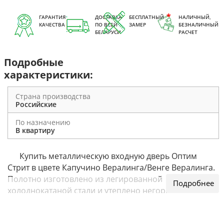
ГАРАНТИЯ
ДОСТАВКА
БЕСПЛАТНЫЙ
НАЛИЧНЫЙ,
КАЧЕСТВА
ПО ВСЕЙ
ЗАМЕР
БЕЗНАЛИЧНЫЙ
БЕЛАРУСИ
РАСЧЕТ
Подробные
характеристики:
Страна производства
Российские
По назначению
В квартиру
Купить металлическую входную дверь Оптим
Стрит в цвете Капучино Вералинга/Венге Вералинга.
Полотно изготовлено из легированной
холоднокатаной стали и утеплено негорючим
минераловатным утеплителем Knauf. Дверь
открывается наружу на 180˚. Возможна доставка и