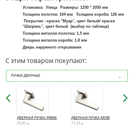
Установка: Улица
Размеры: 1250 * 2050 мм
Толщина полотна: 104 мм
Толщина короба: 126 мм
Покрытие : краска "Муар", цвет белый/ краска
"Шагрень", цвет белый (выбор по таблице)
Толщина металла полотна: 1,5 мм
Толщина металла короба: 1,8 мм
Дверь наружного открывания
Отделка снаружи: ArtWood panel 16 мм "Красное
С этим товаром покупают:
дерево", патина (цвет на выбор)
Отделка внутри: ArtWood panel 16 мм эмаль, цвет
"Слоновая кость" (цвет на выбор)/Панель МДФ 16 мм
РУЧКИ ДВЕРНЫЕ
(влагостойкая), эмаль(цвет на выбор)
Наполнение: Минеральная вата высокой плотности
Количество контуров уплотнения:
1контур герметичного уплотнения на полотне, 2
контура герметичного уплотнения на коробе
Верхний замок: Securemme 2019 (сувальдный)
Нижний замок: Securemme 2061 (цилиндровый)
AND
ДВЕРНАЯ РУЧКА PRIME
ДВЕРНАЯ РУЧКА MORI
ДВЕР
Ручка: pava, цвет на выбор
Ночная задвижка: есть
79.95 р
77.25 р
72.15
Противосъемные ригеля: 16 мм (6 шт)