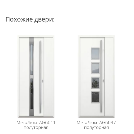
Термоизолирующие слои: Пенофол, древесная
плита
Порог из нержавеющей стали: есть
Похожие двери:
Декоративная капитель: да
Не подходит данная модель? Подберите вариант в
каталоге
МетаЛюкса
.
МетаЛюкс
AG6011
МетаЛюкс
AG6047
полуторная
полуторная