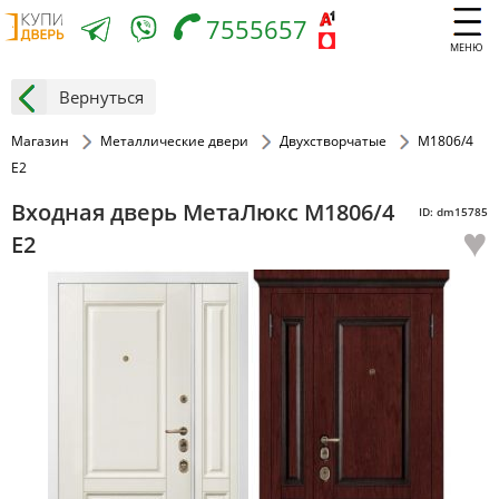
7555657
МЕНЮ
Вернуться
Магазин
Металлические двери
Двухстворчатые
М1806/4
E2
Входная дверь МетаЛюкс М1806/4
ID: dm15785
♥
E2