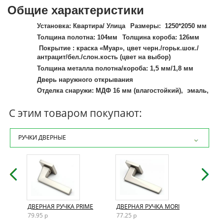
Общие характеристики
Установка: Квартира/ Улица
Размеры:
1250*2050 мм
Толщина полотна: 104мм
Толщина короба: 126мм
Покрытие : краска «Муар», цвет черн./горьк.шок./
антрацит/бел./слон.кость (цвет на выбор)
Толщина металла полотна/короба: 1,5 мм/1,8 мм
Дверь наружного открывания
Отделка снаружи: МДФ 16 мм (влагостойкий), эмаль,
цвет "Горький шоколад" (цвет на выбор)
С этим товаром покупают:
Отделка внутри: МДФ 16 мм (влагостойкий), эмаль,
цвет "Слоновая кость"
(цвет на выбор)
РУЧКИ ДВЕРНЫЕ
Наполнение: Минеральная вата высокой плотности
Термоизолирующие слои: Пенофол, древесная
плита
Особенность конструкции: дополнительную жесткость
конструкции придает уникальное расположение ребер
(2 вертикальных, 2 горизонтальных), Усиленные петли
на подшипниках, Усиление замковой части
металлическим карманом, Усиление зоны петель
AND
ДВЕРНАЯ РУЧКА PRIME
ДВЕРНАЯ РУЧКА MORI
ДВЕР
легированным металлом квадратного сечения
79.95 р
77.25 р
72.15