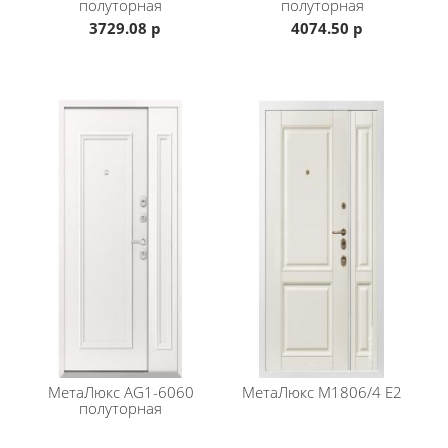
полуторная
полуторная
каталоге
МетаЛюкса
.
3729.08 р
4074.50 р
МетаЛюкс
AG1-6060
МетаЛюкс
М1806/4 E2
полуторная