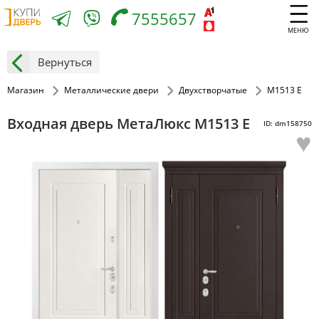
7555657
МЕНЮ
Вернуться
Магазин
Металлические двери
Двухстворчатые
М1513 Е
Входная дверь МетаЛюкс М1513 Е
ID: dm158750
♥