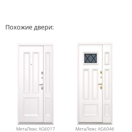
Особый профиль полотна. Края полотна
завальцованы, что придает дополнительную
жесткость и исключает вскрытие двери силовым
отжимом
Безмолдинговая система крепления внутренней
Похожие двери:
панели позволяет добиться безупречного внешнего
вида изделия. Особая конфигурация профиля
полотна дает возможность осуществить замену
внутренней панели
Количество контуров уплотнения: 2 контура
уплотнения (D контур на коробке и дверной E контур
на полотне
Шумоизоляция: 38 дБ
Верхний замок: Securemme 2019
Нижний замок: Securemme 2061
Ручка: Pava, цвет хром (возможен выбор
фурнитуры)
Ночная задвижка: есть
Противосъемные ригеля: 16 мм (3 шт)
Порог из нержавеющей стали : есть
Декоративная капитель:есть
МетаЛюкс
AG6017
МетаЛюкс
AG6046
Не подходит данная модель? Подберите вариант в